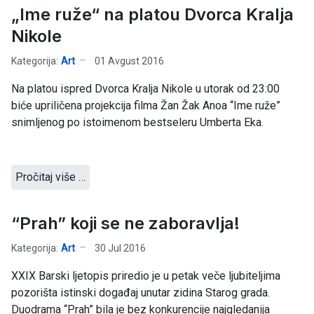
„Ime ruže“ na platou Dvorca Kralja
Nikole
Kategorija:
Art
01 Avgust 2016
Na platou ispred Dvorca Kralja Nikole u utorak od 23:00
biće upriličena projekcija filma Žan Žak Anoa “Ime ruže”
snimljenog po istoimenom bestseleru Umberta Eka.
Pročitaj više …
“Prah” koji se ne zaboravlja!
Kategorija:
Art
30 Jul 2016
XXIX Barski ljetopis priredio je u petak veče ljubiteljima
pozorišta istinski događaj unutar zidina Starog grada.
Duodrama “Prah” bila je bez konkurencije najgledanija