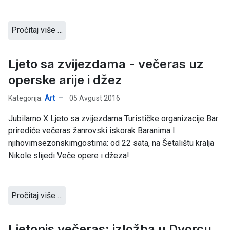
Pročitaj više …
Ljeto sa zvijezdama - večeras uz
operske arije i džez
Kategorija:
Art
05 Avgust 2016
Jubilarno X Ljeto sa zvijezdama Turističke organizacije Bar
prirediće večeras žanrovski iskorak Baranima I
njihovimsezonskimgostima: od 22 sata, na Šetalištu kralja
Nikole slijedi Veče opere i džeza!
Pročitaj više …
Ljetopis večeras: izložba u Dvorcu,