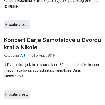
koncert Vladimira Viardoa (62), svjetski poznatog pijaniste
iz Rusije.
Pročitaj više …
Koncert Darje Samofalove u Dvorcu
kralja Nikole
Kategorija:
Art
01 Avgust 2016
U Dvorcu kralja Nikole u utorak od 22 sata solistički koncert
imaće naša bivša sugrađanka pijanistkinja Darja
Samofalova.
Pročitaj više …