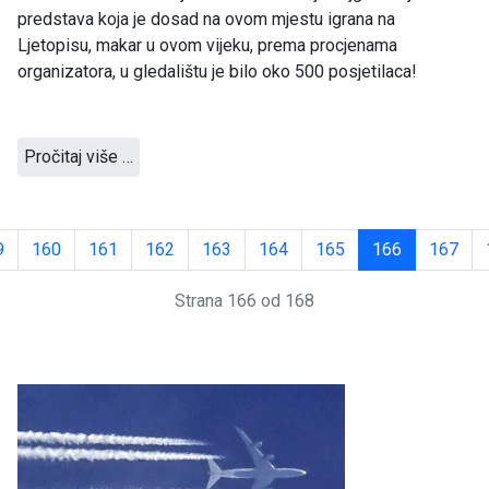
predstava koja je dosad na ovom mjestu igrana na
Ljetopisu, makar u ovom vijeku, prema procjenama
organizatora, u gledalištu je bilo oko 500 posjetilaca!
Pročitaj više …
9
160
161
162
163
164
165
166
167
Strana 166 od 168