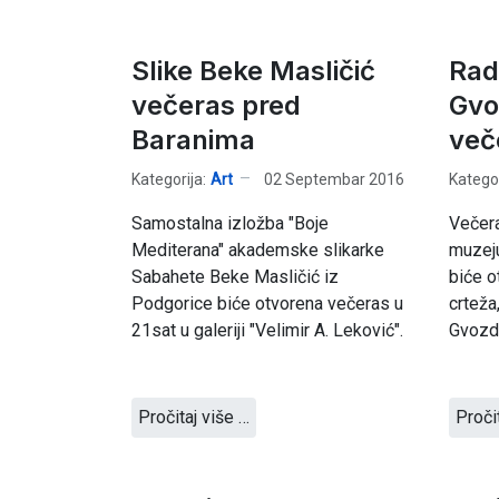
Slike Beke Masličić
Rad
večeras pred
Gvo
Baranima
več
Kategorija:
Art
02 Septembar 2016
Kategor
Samostalna izložba "Boje
Večer
Mediterana" akademske slikarke
muzeju
Sabahete Beke Masličić iz
biće o
Podgorice biće otvorena večeras u
crteža,
21sat u galeriji "Velimir A. Leković".
Gvozd
Pročitaj više …
Proči