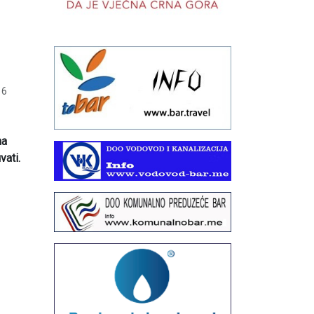
16
na
vati.