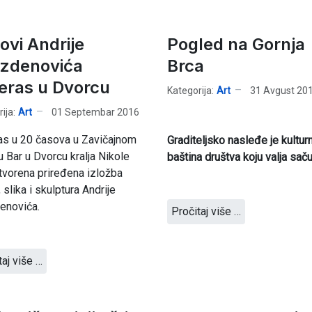
ovi Andrije
Pogled na Gornja
zdenovića
Brca
eras u Dvorcu
Kategorija:
Art
31 Avgust 20
ija:
Art
01 Septembar 2016
as u 20 časova u Zavičajnom
Graditeljsko nasleđe je kultur
 Bar u Dvorcu kralja Nikole
baština društva koju valja saču
tvorena priređena izložba
 slika i skulptura Andrije
enovića.
Pročitaj više …
taj više …