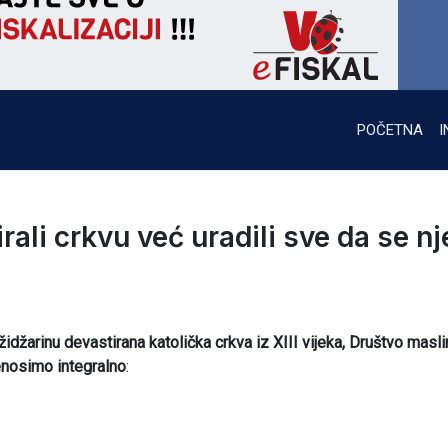
POČETNA
I
ali crkvu već uradili sve da se nj
džarinu devastirana katolička crkva iz XIII vijeka, Društvo masli
enosimo integralno
: