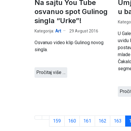
Na sajtu You Tube
Umje
osvanuo spot Gulinog
u ba
singla “Urke”!
Kategor
Kategorija:
Art
29 Avgust 2016
U Gale
uvidu l
Osvanuo video klip Gulinog novog
postav
singla.
mlade
Čakalo
segmen
Pročitaj više …
Proči
159
160
161
162
163