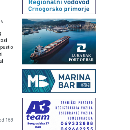
16
g
cosi
spustio
ni
al
od 168