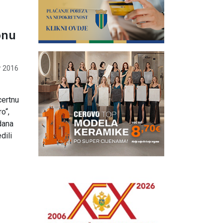
onu
 2016
certnu
o“,
dana
dili