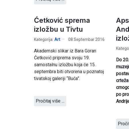
Ćetković sprema
Apst
izložbu u Tivtu
And
izl
Kategorija:
Art
08 Septembar 2016
Kategor
Akademski slikar iz Bara Goran
Ćetković priprema svoju 19.
Do 20
samostalnu izložbu koja će 15.
muzeju
septembra biti otvorena u poznatoj
postav
tivatskoj galeriji “Buća”.
crteža
crnogo
po pro
Pročitaj više …
Andrij
Proči