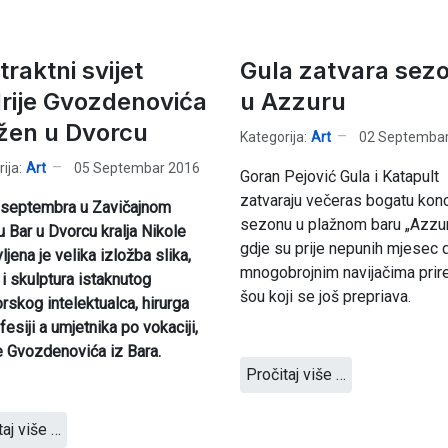
raktni svijet
Gula zatvara sez
rije Gvozdenovića
u Azzuru
ožen u Dvorcu
Kategorija:
Art
02 Septembar
ija:
Art
05 Septembar 2016
Goran Pejović Gula i Katapult
zatvaraju večeras bogatu kon
.septembra u Zavičajnom
sezonu u plažnom baru „Azzur
 Bar u Dvorcu kralja Nikole
gdje su prije nepunih mjesec 
ljena je velika izložba slika,
mnogobrojnim navijačima prire
 i skulptura istaknutog
šou koji se još prepriava.
rskog intelektualca, hirurga
fesiji a umjetnika po vokaciji,
e Gvozdenovića iz Bara.
Pročitaj više …
taj više …