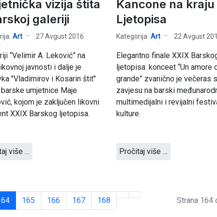
tnička vizija štita
Kancone na kraju
rskoj galeriji
Ljetopisa
ija:
Art
27 Avgust 2016
Kategorija:
Art
22 Avgust 20
riji “Velimir A. Leković” na
Elegantno finale XXIX Barsko
ikovnoj javnosti i dalje je
ljetopisa: konceet “Un amore 
ka "Vladimirov i Kosarin štit"
grande” zvanično je večeras 
 barske umjetnice Maje
zavjesu na barski međunarod
vić, kojom je zaključen likovni
multimedijalni i revijalni festiv
t XXIX Barskog ljetopisa.
kulture.
taj više …
Pročitaj više …
164
165
166
167
168
Strana 164 