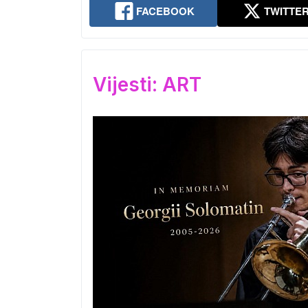
FACEBOOK
TWITTE
Vijesti: ART