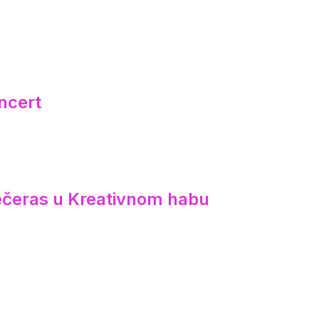
ncert
večeras u Kreativnom habu