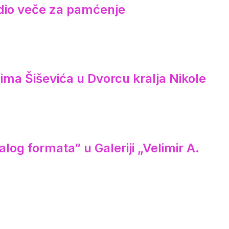
redio veče za pamćenje
ima Šiševića u Dvorcu kralja Nikole
log formata” u Galeriji „Velimir A.