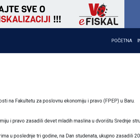
POČETNA
I
nosti na Fakultetu za poslovnu ekonomiju i pravo (FPEP) u Baru.
iju i pravo zasadili devet mladih maslina u dvorištu Srednje str
ma u poslednje tri godine, na Dan studenata, ukupno zasadili 20