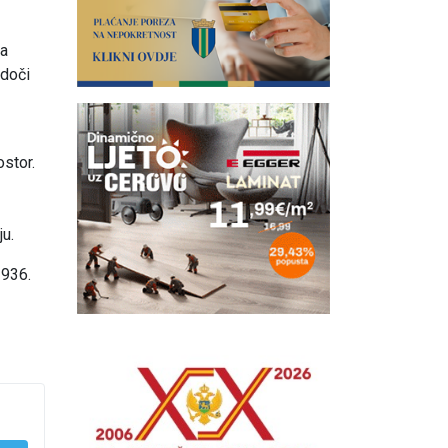
sa
edoči
stor.
ju.
1936.