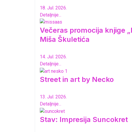
18. Jul. 2026.
Detaljnije...
Večeras promocija knjige „K
Miša Škuletića
14. Jul. 2026.
Detaljnije...
Street in art by Necko
13. Jul. 2026.
Detaljnije...
Stav: Impresija Suncokret