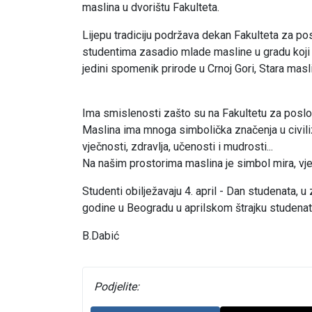
maslina u dvorištu Fakulteta.
Lijepu tradiciju podržava dekan Fakulteta za po
studentima zasadio mlade masline u gradu koji 
jedini spomenik prirode u Crnoj Gori, Stara masli
Ima smislenosti zašto su na Fakultetu za poslov
Maslina ima mnoga simbolička značenja u civiliz
vječnosti, zdravlja, učenosti i mudrosti...
Na našim prostorima maslina je simbol mira, vječ
Studenti obilježavaju 4. april - Dan studenata, u
godine u Beogradu u aprilskom štrajku studenat
B.Dabić
Podjelite: