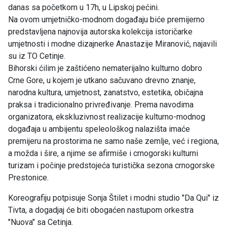
danas sa početkom u 17h, u Lipskoj pećini.
Na ovom umjetničko-modnom događaju biće premijerno
predstavljena najnovija autorska kolekcija istoričarke
umjetnosti i modne dizajnerke Anastazije Miranović, najavili
su iz TO Cetinje.
Bihorski ćilim je zaštićeno nematerijalno kulturno dobro
Crne Gore, u kojem je utkano sačuvano drevno znanje,
narodna kultura, umjetnost, zanatstvo, estetika, običajna
praksa i tradicionalno privređivanje. Prema navodima
organizatora, ekskluzivnost realizacije kulturno-modnog
događaja u ambijentu speleološkog nalazišta imaće
premijeru na prostorima ne samo naše zemlje, već i regiona,
a možda i šire, a njime se afirmiše i crnogorski kulturni
turizam i počinje predstojeća turistička sezona crnogorske
Prestonice.
Koreografiju potpisuje Sonja Štilet i modni studio "Da Qui" iz
Tivta, a dogadjaj će biti obogaćen nastupom orkestra
"Nuova" sa Cetinja.