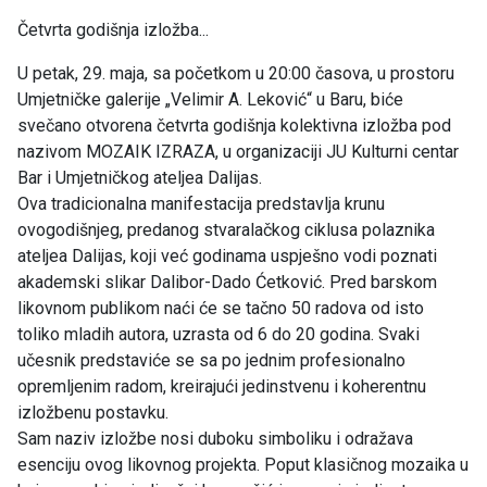
Četvrta godišnja izložba...
U petak, 29. maja, sa početkom u 20:00 časova, u prostoru
Umjetničke galerije „Velimir A. Leković“ u Baru, biće
svečano otvorena četvrta godišnja kolektivna izložba pod
nazivom MOZAIK IZRAZA, u organizaciji JU Kulturni centar
Bar i Umjetničkog ateljea Dalijas.
Ova tradicionalna manifestacija predstavlja krunu
ovogodišnjeg, predanog stvaralačkog ciklusa polaznika
ateljea Dalijas, koji već godinama uspješno vodi poznati
akademski slikar Dalibor-Dado Ćetković. Pred barskom
likovnom publikom naći će se tačno 50 radova od isto
toliko mladih autora, uzrasta od 6 do 20 godina. Svaki
učesnik predstaviće se sa po jednim profesionalno
opremljenim radom, kreirajući jedinstvenu i koherentnu
izložbenu postavku.
Sam naziv izložbe nosi duboku simboliku i odražava
esenciju ovog likovnog projekta. Poput klasičnog mozaika u