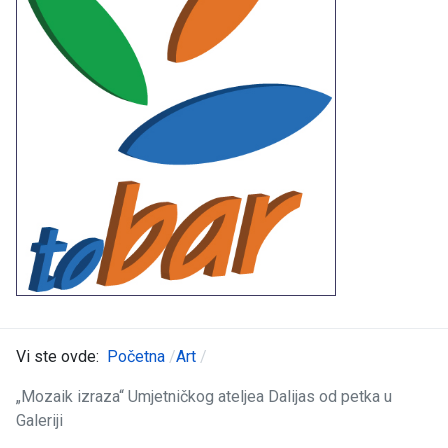
Vi ste ovde:
Početna
Art
„Mozaik izraza“ Umjetničkog ateljea Dalijas od petka u
Galeriji