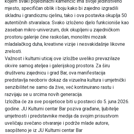
kojem svaki pojedinačni kamenčić ima svoje jedinstveno
mjesto, specifičan oblik i boju kako bi zajedno izgradili
skladnu i grandioznu cjelinu, tako i ova postavka okuplja 50
autentičnih stvaralaca. Svako izloženo djelo funkcioniše kao
zaseban mikro-univerzum, dok okupljeni u zajedničkom
prostoru galerije čine raskošan, monolitni mozaik
mladalačkog duha, kreativne vizije i nesvakidašnje likovne
zrelosti.
Važnost i kulturni uticaj ove izložbe uveliko prevazilaze
okvire samog ateljea i galerijskog prostora. Za širu
društvenu zajednicu i grad Bar, ova manifestacija
predstavlja neoboriv dokaz da vizuelna kultura i umjetnički
senzibilitet ne samo da žive, već kontinuirano rastu i
razvijaju se u srcima novih generacija.
Izložba će za sve posjetioce biti u postavci do 5. juna 2026.
godine. JU Kulturni centar Bar poziva građane, ljubitelje
umjetnosti i predstavnike medija da svojim prisustvom
uveličaju svečano otvaranje i podrže mlade autore,
saopšteno je iz JU Kulturni centar Bar