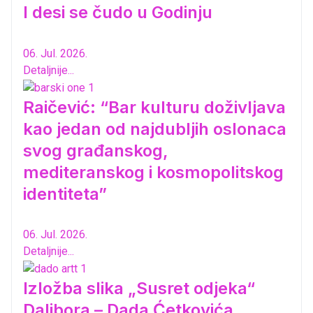
I desi se čudo u Godinju
06. Jul. 2026.
Detaljnije...
Raičević: “Bar kulturu doživljava
kao jedan od najdubljih oslonaca
svog građanskog,
mediteranskog i kosmopolitskog
identiteta”
06. Jul. 2026.
Detaljnije...
Izložba slika „Susret odjeka“
Dalibora – Dada Ćetkovića