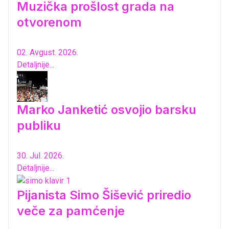
Muzička prošlost grada na
otvorenom
02. Avgust. 2026.
Detaljnije...
Marko Janketić osvojio barsku
publiku
30. Jul. 2026.
Detaljnije...
Pijanista Simo Šišević priredio
veče za pamćenje