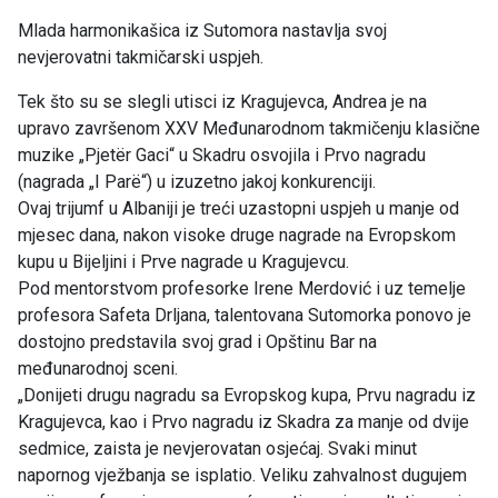
Mlada harmonikašica iz Sutomora nastavlja svoj
nevjerovatni takmičarski uspjeh.
Tek što su se slegli utisci iz Kragujevca, Andrea je na
upravo završenom XXV Međunarodnom takmičenju klasične
muzike „Pjetër Gaci“ u Skadru osvojila i Prvo nagradu
(nagrada „I Parë“) u izuzetno jakoj konkurenciji.
Ovaj trijumf u Albaniji je treći uzastopni uspjeh u manje od
mjesec dana, nakon visoke druge nagrade na Evropskom
kupu u Bijeljini i Prve nagrade u Kragujevcu.
Pod mentorstvom profesorke Irene Merdović i uz temelje
profesora Safeta Drljana, talentovana Sutomorka ponovo je
dostojno predstavila svoj grad i Opštinu Bar na
međunarodnoj sceni.
„Donijeti drugu nagradu sa Evropskog kupa, Prvu nagradu iz
Kragujevca, kao i Prvo nagradu iz Skadra za manje od dvije
sedmice, zaista je nevjerovatan osjećaj. Svaki minut
napornog vježbanja se isplatio. Veliku zahvalnost dugujem