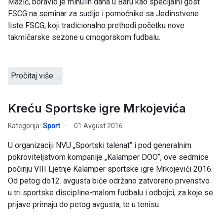
Mažić, boravio je minulih dana u Baru kao specijalni gost
FSCG na seminar za sudije i pomoćnike sa Jedinstvene
liste FSCG, koji tradicionalno prethodi početku nove
takmičarske sezone u crnogorskom fudbalu.
Pročitaj više …
Kreću Sportske igre Mrkojevića
Kategorija:
Sport
01 Avgust 2016
U organizaciji NVU „Sportski talenat“ i pod generalnim
pokroviteljstvom kompanije „Kalamper DOO“, ove sedmice
počinju VIII Ljetnje Kalamper sportske igre Mrkojevići 2016.
Od petog do12. avgusta biće održano zatvoreno prvenstvo
u tri sportske discipline-malom fudbalu i odbojci, za koje se
prijave primaju do petog avgusta, te u tenisu.