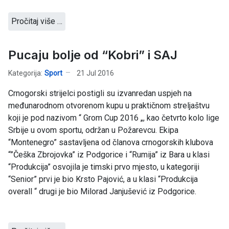
Pročitaj više …
Pucaju bolje od “Kobri” i SAJ
Kategorija:
Sport
21 Jul 2016
Crnogorski strijelci postigli su izvanredan uspjeh na
međunarodnom otvorenom kupu u praktičnom streljaštvu
koji je pod nazivom “ Grom Cup 2016 „, kao četvrto kolo lige
Srbije u ovom sportu, održan u Požarevcu. Ekipa
“Montenegro” sastavljena od članova crnogorskih klubova
“”Češka Zbrojovka” iz Podgorice i “Rumija” iz Bara u klasi
“Produkcija” osvojila je timski prvo mjesto, u kategoriji
“Senior” prvi je bio Krsto Pajović, a u klasi “Produkcija
overall “ drugi je bio Milorad Janjušević iz Podgorice.