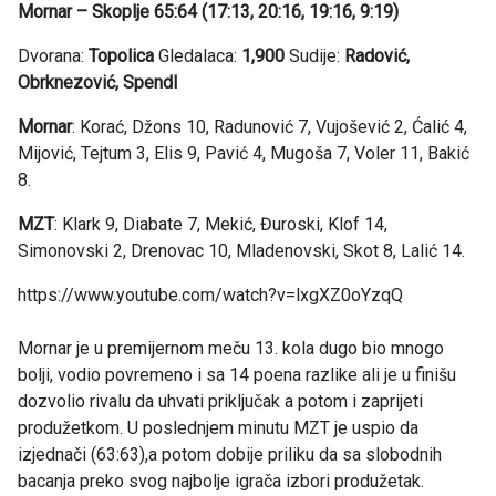
Mornar – Skoplje 65:64 (17:13, 20:16, 19:16, 9:19)
Dvorana:
Topolica
Gledalaca:
1,900
Sudije:
Radović,
Obrknezović, Spendl
Mornar
: Korać, Džons 10, Radunović 7, Vujošević 2, Ćalić 4,
Mijović, Tejtum 3, Elis 9, Pavić 4, Mugoša 7, Voler 11, Bakić
8.
MZT
: Klark 9, Diabate 7, Mekić, Đuroski, Klof 14,
Simonovski 2, Drenovac 10, Mladenovski, Skot 8, Lalić 14.
https://www.youtube.com/watch?v=lxgXZ0oYzqQ
Mornar je u premijernom meču 13. kola dugo bio mnogo
bolji, vodio povremeno i sa 14 poena razlike ali je u finišu
dozvolio rivalu da uhvati priključak a potom i zaprijeti
produžetkom. U poslednjem minutu MZT je uspio da
izjednači (63:63),a potom dobije priliku da sa slobodnih
bacanja preko svog najbolje igrača izbori produžetak.