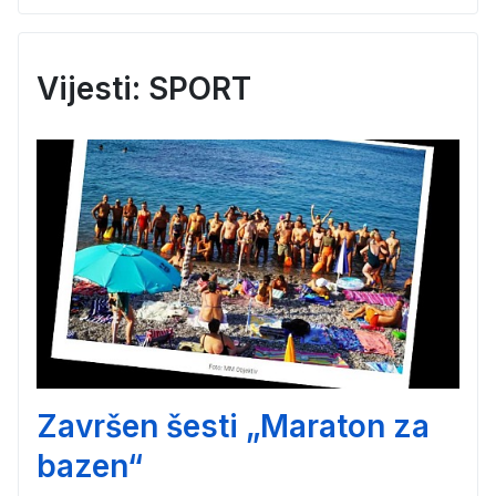
Vijesti: SPORT
Završen šesti „Maraton za
bazen“