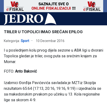
TRILER U TOPOLICI IMAO SREĆAN EPILOG
Kategorija:
Sport
10 Decembar 2016
I u poslednjem kolu prvog dijela sezone u ABA ligi u dvorani
Topolica gledan je triler, ovog puta sa srećnim krajem za
Mornar.
FOTO:
Anto Baković
Izabrnici Đorđija Pavićevića savladala je MZTiz Skoplja
rezultatom 65:64 (17:13, 20:16, 19:16, 9:19) i izjednačila se
sa makedonskim prvakom po učinku u 13. Kola regionalne
lige sa skorom 4-9.