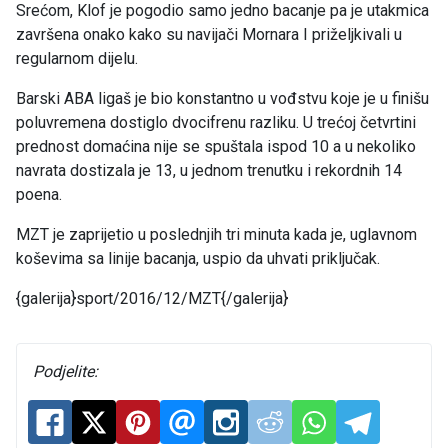
Srećom, Klof je pogodio samo jedno bacanje pa je utakmica
završena onako kako su navijači Mornara I priželjkivali u
regularnom dijelu.
Barski ABA ligaš je bio konstantno u vođstvu koje je u finišu
poluvremena dostiglo dvocifrenu razliku. U trećoj četvrtini
prednost domaćina nije se spuštala ispod 10 a u nekoliko
navrata dostizala je 13, u jednom trenutku i rekordnih 14
poena.
MZT je zaprijetio u poslednjih tri minuta kada je, uglavnom
koševima sa linije bacanja, uspio da uhvati priključak.
{galerija}sport/2016/12/MZT{/galerija}
Podjelite: