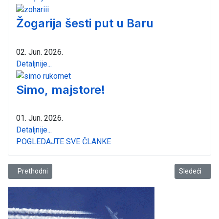
Žogarija šesti put u Baru
02. Jun. 2026.
Detaljnije...
Simo, majstore!
01. Jun. 2026.
Detaljnije...
POGLEDAJTE SVE ČLANKE
Prethodni članak: Pavićević: Bakić osvježenje, treba nam još pravi pl
Sledeći člana
Prethodni
Sledeći