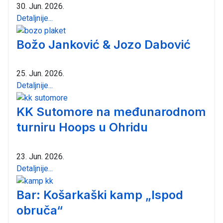
30. Jun. 2026.
Detaljnije...
Božo Janković & Jozo Dabović
25. Jun. 2026.
Detaljnije...
KK Sutomore na međunarodnom
turniru Hoops u Ohridu
23. Jun. 2026.
Detaljnije...
Bar: Košarkaški kamp „Ispod
obruča“