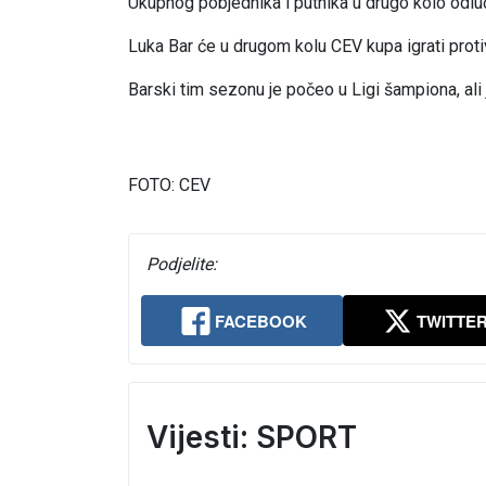
Ukupnog pobjednika i putnika u drugo kolo odluč
Luka Bar će u drugom kolu CEV kupa igrati prot
Barski tim sezonu je počeo u Ligi šampiona, ali
FOTO: CEV
Podjelite:
FACEBOOK
TWITTE
Vijesti: SPORT