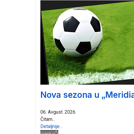
Nova sezona u „Meridia
06. Avgust. 2026.
Čitam...
Detaljnije...