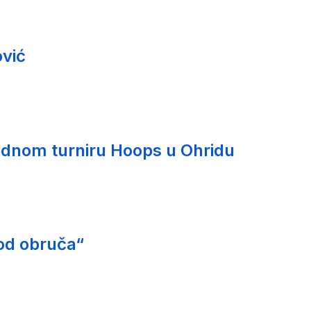
vić
nom turniru Hoops u Ohridu
od obruča“