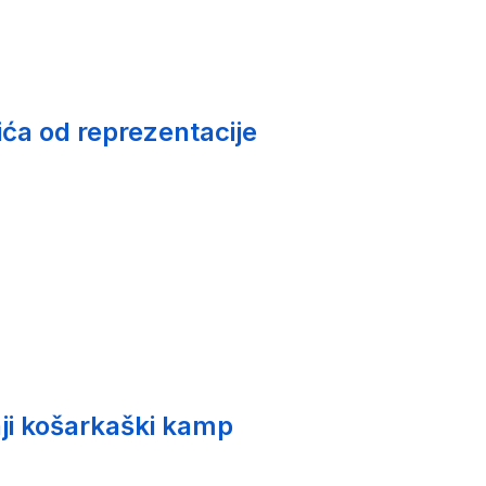
ića od reprezentacije
ji košarkaški kamp