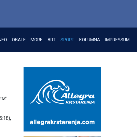
NFO
OBALE
MORE
ART
SPORT
KOLUMNA
IMPRESSUM
eta"
5:18),