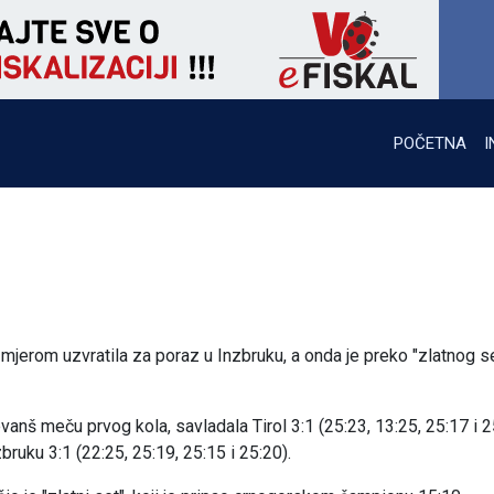
POČETNA
I
 mjerom uzvratila za poraz u Inzbruku, a onda je preko "zlatnog s
vanš meču prvog kola, savladala Tirol 3:1 (25:23, 13:25, 25:17 i 2
bruku 3:1 (22:25, 25:19, 25:15 i 25:20).