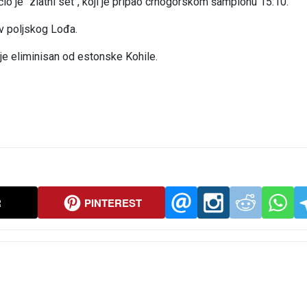
io je "zlatni set", koji je pripao crnogorskom šampionu 15:10.
iv poljskog Lođa.
 je eliminisan od estonske Kohile.
R
PINTEREST