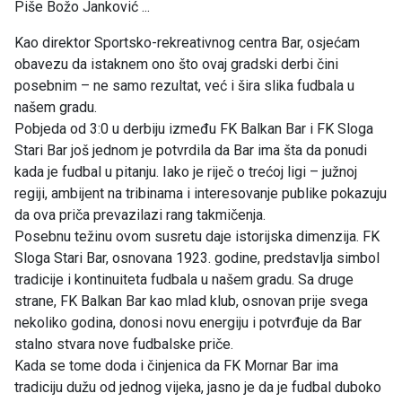
Piše Božo Janković ...
Kao direktor Sportsko-rekreativnog centra Bar, osjećam
obavezu da istaknem ono što ovaj gradski derbi čini
posebnim – ne samo rezultat, već i šira slika fudbala u
našem gradu.
Pobjeda od 3:0 u derbiju između FK Balkan Bar i FK Sloga
Stari Bar još jednom je potvrdila da Bar ima šta da ponudi
kada je fudbal u pitanju. Iako je riječ o trećoj ligi – južnoj
regiji, ambijent na tribinama i interesovanje publike pokazuju
da ova priča prevazilazi rang takmičenja.
Posebnu težinu ovom susretu daje istorijska dimenzija. FK
Sloga Stari Bar, osnovana 1923. godine, predstavlja simbol
tradicije i kontinuiteta fudbala u našem gradu. Sa druge
strane, FK Balkan Bar kao mlad klub, osnovan prije svega
nekoliko godina, donosi novu energiju i potvrđuje da Bar
stalno stvara nove fudbalske priče.
Kada se tome doda i činjenica da FK Mornar Bar ima
tradiciju dužu od jednog vijeka, jasno je da je fudbal duboko