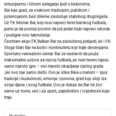
entuzijazmu i ličnom zalaganju ljudi u klubovima.
Bar kao grad, sa ovakvom tradicijom, publikom i
potencijalom, bez dileme zaslužuje stabilnog drugoligaša.
Uz FK Mornar Bar, koji nosi najveći teret barskog fudbala,
jasno je da postoji prostor da još jedan klub napravi iskorak
i podigne nivo takmičenja.
Čestitam ekipi FK Balkan Bar na zasluženoj pobjedi, ali i FK
Sloga Stari Bar na borbi i kontinuitetu koji traje decenijama.
Sportsko-rekreativni centar Bar će nastaviti da pruža
maksimalne uslove za razvoj fudbala, jer naši tereni nijesu
samo mjesto igre – već mjesto okupljanja cijelog grada.
Jer ovo nije samo derbi. Ovo je slika Bara u malom – spoj
tradicije i budućnosti, emocije i ponosa, grad koji stoji iza
svoje djece i svog fudbala. Ovo je dokaz da Bar ne živi
samo uz more, već i za sport, zajedništvo i vrijednosti koje
traju.