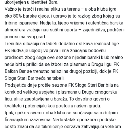
ukorijenjen u identitet Bara.
Važno je istaći i realnu sliku sa terena – u oba kluba igra
oko 80% barske djece, i upravo je to razlog zbog kojeg su
tribine ispunjene. Nedjelja, lijepo vrijeme i autentična barska
atmosfera vraćaju nas suštini sporta – zajedništvu, podršci i
ponosu na svoj grad.
Trenutna situacija na tabeli dodatno oslikava realnost lige.
FK Budva je ubjedljivo prva i ima značajnu bodovnu
prednost, zbog čega ove sezone nijedan barski klub realno
neće biti u prilici da se izbori za plasman u Drugu ligu. FK
Balkan Bar se trenutno nalazi na drugoj poziciji, dok je FK
Sloga Stari Bar treća na tabeli.
Podsjetiću da je prošle sezone FK Sloga Stari Bar bila na
korak od velikog uspjeha i plasmana u Drugu crnogorsku
ligu, ali je zaustavljena u baražu. To dovoljno govori o
kvalitetu i potencijalu koji postoji u našem gradu.
Ipak, uprkos svemu, oba kluba se suočavaju sa ozbiljnim
finansijskim izazovima. Nedostatak sponzora i podrške
često znači da se takmičenje održava zahvaljujući velikom