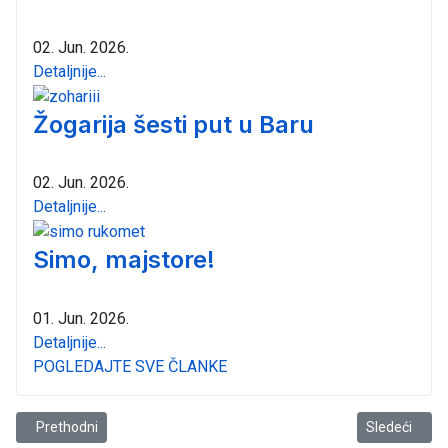
02. Jun. 2026.
Detaljnije...
Žogarija šesti put u Baru
02. Jun. 2026.
Detaljnije...
Simo, majstore!
01. Jun. 2026.
Detaljnije...
POGLEDAJTE SVE ČLANKE
Prethodni članak: Sportski ribolov sa obale
Sledeći člana
Prethodni
Sledeći