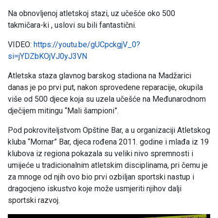
Na obnovljenoj atletskoj stazi, uz učešće oko 500
takmičara-ki , uslovi su bili fantastični.
VIDEO:
https://youtu.be/gUCpckgjV_0?
si=jYDZbKOjVJ0yJ3VN
Atletska staza glavnog barskog stadiona na Madžarici
danas je po prvi put, nakon sprovedene reparacije, okupila
više od 500 djece koja su uzela učešće na Međunarodnom
dječijem mitingu “Mali šampioni”.
Pod pokroviteljstvom Opštine Bar, a u organizaciji Atletskog
kluba “Mornar” Bar, djeca rođena 2011. godine i mlađa iz 19
klubova iz regiona pokazala su veliki nivo spremnosti i
umijeće u tradicionalnim atletskim disciplinama, pri čemu je
za mnoge od njih ovo bio prvi ozbiljan sportski nastup i
dragocjeno iskustvo koje može usmjeriti njihov dalji
sportski razvoj.