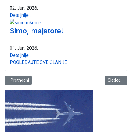
02. Jun. 2026.
Detaljnije...
Simo, majstore!
01. Jun. 2026.
Detaljnije...
POGLEDAJTE SVE ČLANKE
Prethodni članak: Dubai nadigrao Mornar
Sledeći član
Prethodni
Sledeći