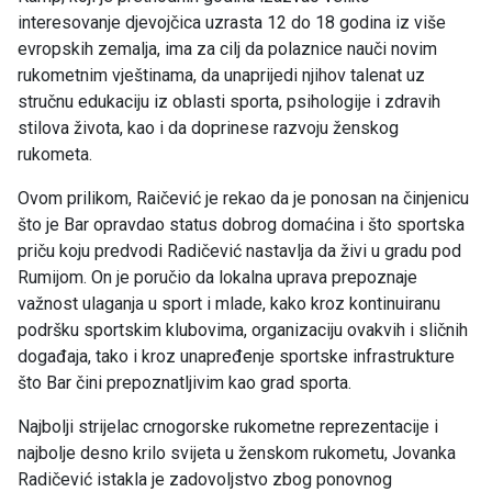
interesovanje djevojčica uzrasta 12 do 18 godina iz više
evropskih zemalja, ima za cilj da polaznice nauči novim
rukometnim vještinama, da unaprijedi njihov talenat uz
stručnu edukaciju iz oblasti sporta, psihologije i zdravih
stilova života, kao i da doprinese razvoju ženskog
rukometa.
Ovom prilikom, Raičević je rekao da je ponosan na činjenicu
što je Bar opravdao status dobrog domaćina i što sportska
priču koju predvodi Radičević nastavlja da živi u gradu pod
Rumijom. On je poručio da lokalna uprava prepoznaje
važnost ulaganja u sport i mlade, kako kroz kontinuiranu
podršku sportskim klubovima, organizaciju ovakvih i sličnih
događaja, tako i kroz unapređenje sportske infrastrukture
što Bar čini prepoznatljivim kao grad sporta.
Najbolji strijelac crnogorske rukometne reprezentacije i
najbolje desno krilo svijeta u ženskom rukometu, Jovanka
Radičević istakla je zadovoljstvo zbog ponovnog