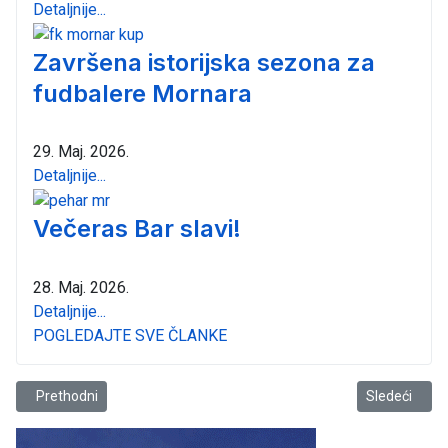
Detaljnije...
Završena istorijska sezona za
fudbalere Mornara
29. Maj. 2026.
Detaljnije...
Večeras Bar slavi!
28. Maj. 2026.
Detaljnije...
POGLEDAJTE SVE ČLANKE
Prethodni članak: Omladinski odbojkaški klub “Mrkojevići”otputova
Sledeći član
Prethodni
Sledeći