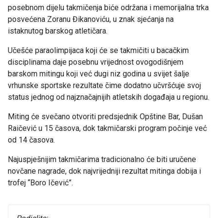
posebnom dijelu takmičenja biće održana i memorijalna trka
posvećena Zoranu Đikanoviću, u znak sjećanja na
istaknutog barskog atletičara.
Učešće paraolimpijaca koji će se takmičiti u bacačkim
disciplinama daje posebnu vrijednost ovogodišnjem
barskom mitingu koji već dugi niz godina u svijet šalje
vrhunske sportske rezultate čime dodatno učvršćuje svoj
status jednog od najznačajnijih atletskih događaja u regionu.
Miting će svečano otvoriti predsjednik Opštine Bar, Dušan
Raičević u 15 časova, dok takmičarski program počinje već
od 14 časova.
Najuspješnijim takmičarima tradicionalno će biti uručene
novčane nagrade, dok najvrijedniji rezultat mitinga dobija i
trofej “Boro Ičević”.