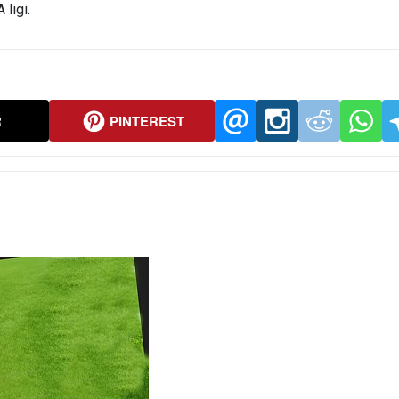
 ligi.
R
PINTEREST