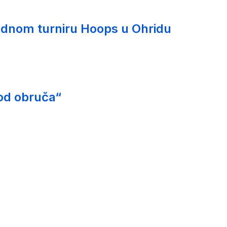
nom turniru Hoops u Ohridu
od obruča“