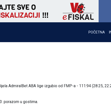
POČETNA
I
dijela AdmiralBet ABA lige izgubio od FMP-a - 111:94 (28:25, 22:
13. porazom u gostima.