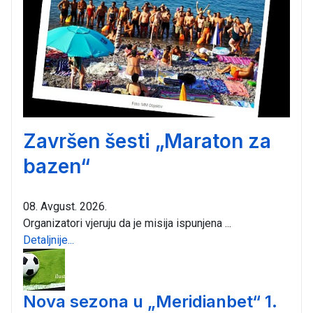
Završen šesti „Maraton za
bazen“
08. Avgust. 2026.
Organizatori vjeruju da je misija ispunjena ...
Detaljnije...
Nova sezona u „Meridianbet“ 1.