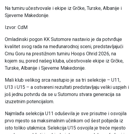
Na turniru učestvovale i ekipe iz Grčke, Turske, Albanije i
Sjeverne Makedonije.
Izvor: CdM
Omladinski pogon KK Sutomore nastavio je da potvrđuje
kvalitet svog rada na međunarodnoj sceni, predstavljajući
Crnu Goru na prestižnom turniru Hoops Ohrid 2026, na
kojem su, pored našeg kluba, učestvovale ekipe iz Grčke,
Turske, Albanije i Sjeverne Makedonije.
Mali klub velikog srca nastupio je sa tri selekcije – U11,
U13 i U15 – a ostvareni rezultati predstavljaju veliki uspjeh i
još jednu potvrdu da se u Sutomoru stvara generacija sa
izuzetnim potencijalom.
Najmlađa selekcija U11 oduševila je sve prisutne i osvojila
prvo mjesto sa maksimalnim učinkom od šest pobjeda iz
isto toliko utakmica. Selekcija U15 osvojila je treće mjesto