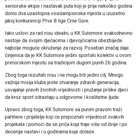
seniorske ekipe i nastavak puta koji je prije nekoliko godina
donio dva uzastopna vicešampionska mjesta u izuzetno
jakoj konkurenciji Prve B lige Crne Gore.
Iako uslovi za rad nisu idealni, u KK Sutomore svakodnevno
nastoje da svojim dječacima i djevojčicama obezbijede
najbolje moguće okruženje za razvoj. Poseban značaj daje
činjenica da je KK Sutomore jedini sportski kolektiv u ovom
primorskom mjestu sa tradicijom dugom punih 26 godina.
Zbog toga rezultati nisu i ne mogu biti jedini cilj. Mnogo
važnija misija kluba jeste stvaranje zdravih generacija,
usvajanje pravih životnih vrijednosti i pružanje prilike djeci
da kroz sport odrastaju u odgovorne i kvalitetne ljude.
Upravo zbog toga, KK Sutomore sa punim pravom traži
partnere i prijatelje koji će prepoznati vrijednost ovakvih
projekata i pomoći da se priča koja traje više od dvije i po
decenije nastavi i u godinama koje dolaze.