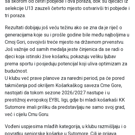
sa skorom od četiri pobjede i dva poraza, dok su dječaci iz
selekcije U13 zauzeli četvrto mjesto ostvarivši tri pobjede i
tri poraza.
Rezultati dobijaju još veću težinu ako se zna da je riječ o
generacijama koje su i prošle godine bile među najboljima u
Crnoj Gori, osvojivši treće mjesto na državnom prvenstvu.
Još važnije od samih medalja jeste činjenica da se radi o
djeci koja istinski žive košarku, pokazuju veliku ljubav
prema sportu i posjeduju potencijal koji uliva optimizam za
budućnost.
U klubu već prave planove za naredni period, pa će pored
takmičenja pod okriljem Košarkaškog saveza Crne Gore,
nastojati da tokom sezone 2026/2027 nastupe i u
prestižnoj evropskoj EYBL ligi, gdje bi mladi košarkaši KK
Sutomore imali priliku da predstavljaju ne samo svoj grad,
već i cijelu Crnu Goru.
Vođeni uspjesima mlađih kategorija, u klubu razmišljaju i o
povratku seniorske košarke u Sutomore. Cilj je prijava