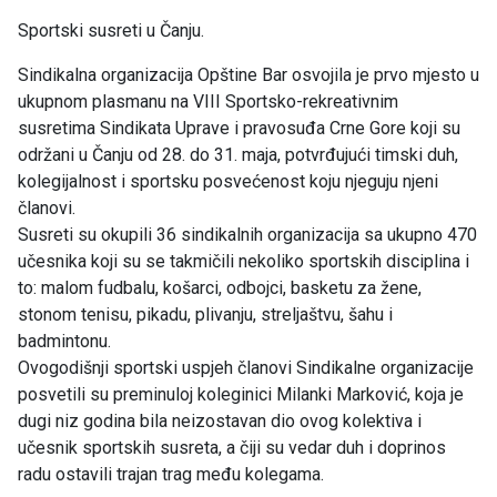
Sportski susreti u Čanju.
Sindikalna organizacija Opštine Bar osvojila je prvo mjesto u
ukupnom plasmanu na VIII Sportsko-rekreativnim
susretima Sindikata Uprave i pravosuđa Crne Gore koji su
održani u Čanju od 28. do 31. maja, potvrđujući timski duh,
kolegijalnost i sportsku posvećenost koju njeguju njeni
članovi.
Susreti su okupili 36 sindikalnih organizacija sa ukupno 470
učesnika koji su se takmičili nekoliko sportskih disciplina i
to: malom fudbalu, košarci, odbojci, basketu za žene,
stonom tenisu, pikadu, plivanju, streljaštvu, šahu i
badmintonu.
Ovogodišnji sportski uspjeh članovi Sindikalne organizacije
posvetili su preminuloj koleginici Milanki Marković, koja je
dugi niz godina bila neizostavan dio ovog kolektiva i
učesnik sportskih susreta, a čiji su vedar duh i doprinos
radu ostavili trajan trag među kolegama.