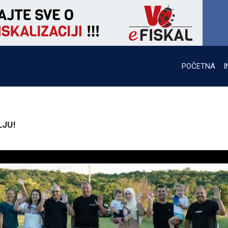
POČETNA
I
LJU!