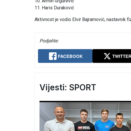
10. Armin Grgurević
11. Haris Duraković
Aktivnost je vodio Elvir Bajramović, nastavnik f
Podjelite:
FACEBOOK
TWITTE
Vijesti: SPORT