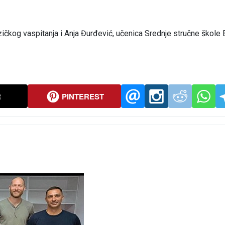
izičkog vaspitanja i Anja Đurđević, učenica Srednje stručne škole B
R
PINTEREST