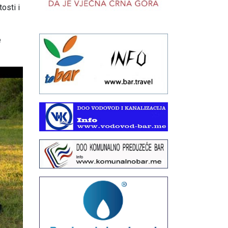
osti i
e