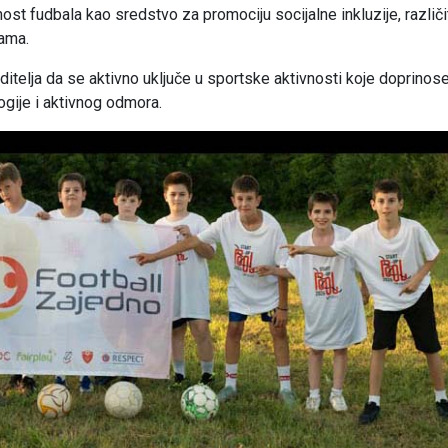
nost fudbala kao sredstvo za promociju socijalne inkluzije, različit
cama.
roditelja da se aktivno uključe u sportske aktivnosti koje doprinos
ogije i aktivnog odmora.