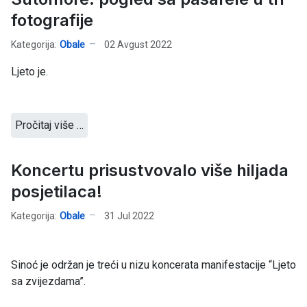
fotografije
Kategorija:
Obale
02 Avgust 2022
Ljeto je.
Pročitaj više …
Koncertu prisustvovalo više hiljada
posjetilaca!
Kategorija:
Obale
31 Jul 2022
Sinoć je održan je treći u nizu koncerata manifestacije “Ljeto
sa zvijezdama”.