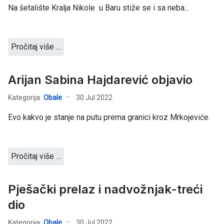
Na šetalište Kralja Nikole u Baru stiže se i sa neba...
Pročitaj više …
Arijan Sabina Hajdarević objavio
Kategorija:
Obale
30 Jul 2022
Evo kakvo je stanje na putu prema granici kroz Mrkojeviće.
Pročitaj više …
Pješački prelaz i nadvožnjak-treći
dio
Kategorija:
Obale
30 Jul 2022