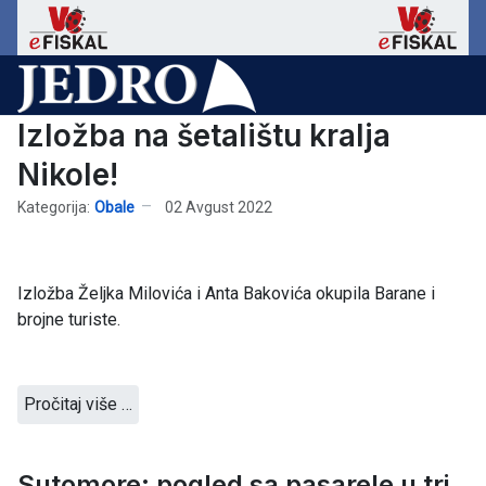
Izložba na šetalištu kralja
Nikole!
Kategorija:
Obale
02 Avgust 2022
Izložba Željka Milovića i Anta Bakovića okupila Barane i
brojne turiste.
Pročitaj više …
Sutomore: pogled sa pasarele u tri