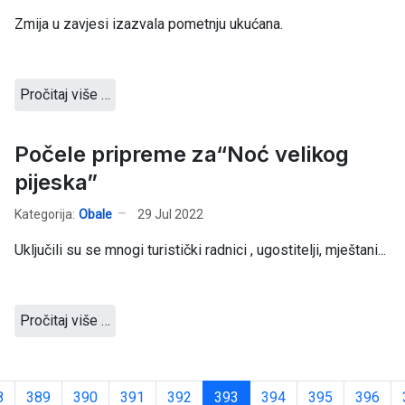
Zmija u zavjesi izazvala pometnju ukućana.
Pročitaj više …
Počele pripreme za“Noć velikog
pijeska”
Kategorija:
Obale
29 Jul 2022
Uključili su se mnogi turistički radnici , ugostitelji, mještani...
Pročitaj više …
8
389
390
391
392
393
394
395
396