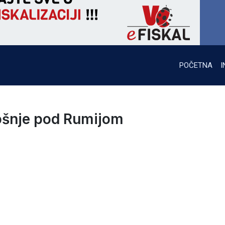
POČETNA
I
nošnje pod Rumijom