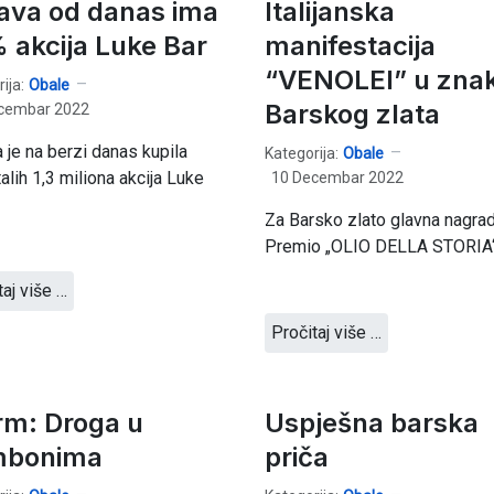
ava od danas ima
Italijanska
 akcija Luke Bar
manifestacija
“VENOLEI” u zna
ija:
Obale
Barskog zlata
cembar 2022
 je na berzi danas kupila
Kategorija:
Obale
alih 1,3 miliona akcija Luke
10 Decembar 2022
Za Barsko zlato glavna nagra
Premio „OLIO DELLA STORIA“
taj više …
Pročitaj više …
rm: Droga u
Uspješna barska
mbonima
priča