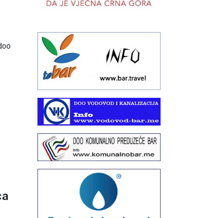
 doo
ca