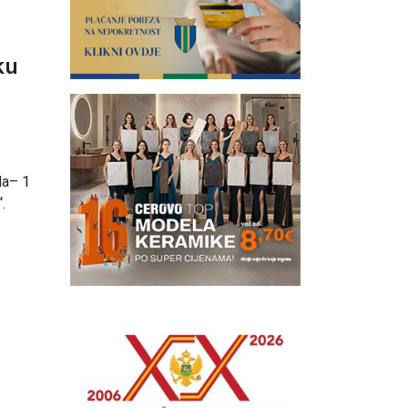
ku
da– 1
.