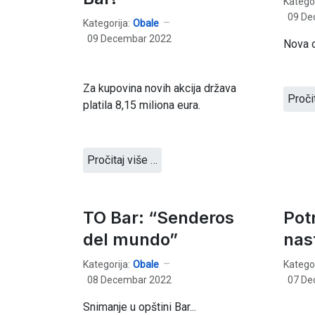
Kategor
09 De
Kategorija:
Obale
09 Decembar 2022
Nova o
Za kupovina novih akcija država
Proči
platila 8,15 miliona eura.
Pročitaj više …
TO Bar: “Senderos
Pot
del mundo”
nas
Kategorija:
Obale
Kategor
08 Decembar 2022
07 De
Snimanje u opštini Bar...