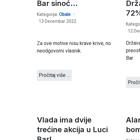
Bar sinoć...
Drž
72%
Kategorija:
Obale
13 Decembar 2022
Kategor
12 De
Država
Za ove motive nisu krave krive, no
preost
neodgovorni vlasnik.
Bar.
Pročitaj više …
Proči
Vlada ima dvije
Ala
trećine akcija u Luci
bo
Bar!