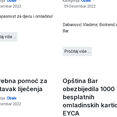
ija:
Obale
Kategorija:
Obale
cembar 2022
09 Decembar 2022
pasnost za djecu i omladinu!
Dabanović Vladimir, Biotrend
Bar.
taj više …
Pročitaj više …
rebna pomoć za
Opština Bar
tavak liječenja
obezbijedila 1000
besplatnih
ija:
Obale
omladinskih karti
cembar 2022
EYCA