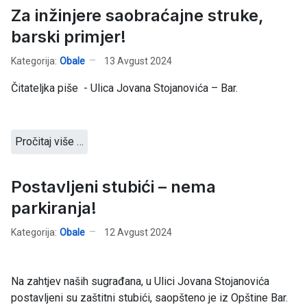
Za inžinjere saobraćajne struke,
barski primjer!
Kategorija:
Obale
13 Avgust 2024
Čitateljka piše - Ulica Jovana Stojanovića – Bar.
Pročitaj više …
Postavljeni stubići – nema
parkiranja!
Kategorija:
Obale
12 Avgust 2024
Na zahtjev naših sugrađana, u Ulici Jovana Stojanovića
postavljeni su zaštitni stubići, saopšteno je iz Opštine Bar.