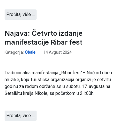
Pročitaj više …
Najava: Četvrto izdanje
manifestacije Ribar fest
Kategorija:
Obale
14 Avgust 2024
Tradicionalna manifestacija ,,Ribar fest”– Noć od ribe i
muzike, koju Turistička organizacija organizuje četvrtu
godinu za redom održaće se u subotu, 17. avgusta na
Šetalištu kralja Nikole, sa početkom u 21:00h.
Pročitaj više …