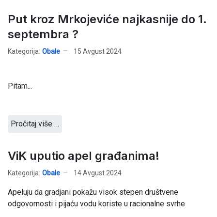
Put kroz Mrkojeviće najkasnije do 1.
septembra ?
Kategorija:
Obale
15 Avgust 2024
Pitam...
Pročitaj više …
ViK uputio apel građanima!
Kategorija:
Obale
14 Avgust 2024
Apeluju da gradjani pokažu visok stepen društvene
odgovornosti i pijaću vodu koriste u racionalne svrhe