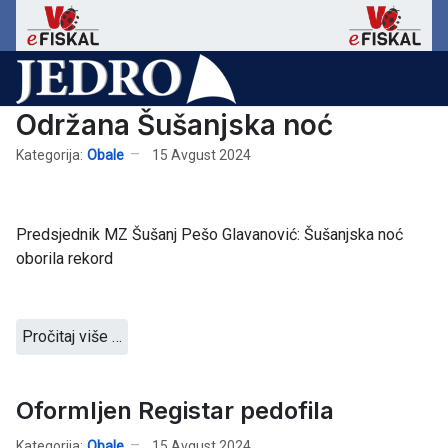
Održana Šušanjska noć
Kategorija:
Obale
15 Avgust 2024
Predsjednik MZ Šušanj Pešo Glavanović: Šušanjska noć
oborila rekord
Pročitaj više …
Oformljen Registar pedofila
Kategorija:
Obale
15 Avgust 2024