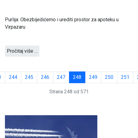
Purlija: Obezbijedićemo i urediti prostor za apoteku u
Virpazaru
Pročitaj više …
3
244
245
246
247
248
249
250
251
Strana 248 od 571