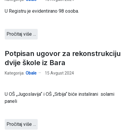
U Registru je evidentirano 98 osoba.
Pročitaj više …
Potpisan ugovor za rekonstrukciju
dvije škole iz Bara
Kategorija:
Obale
15 Avgust 2024
U OŠ „Jugoslavija“ i OŠ „Srbija“ biće instalirani solarni
paneli
Pročitaj više …