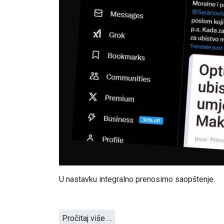
U nastavku integralno prenosimo saopštenje.
Pročitaj više …