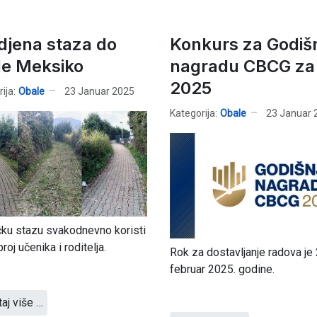
djena staza do
Konkurs za Godiš
le Meksiko
nagradu CBCG za
2025
ija:
Obale
23 Januar 2025
Kategorija:
Obale
23 Januar 
ku stazu svakodnevno koristi
broj učenika i roditelja.
Rok za dostavljanje radova je 
februar 2025. godine.
taj više …