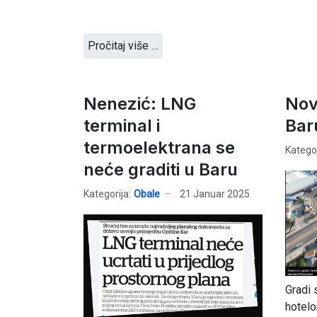
Pročitaj više …
Nenezić: LNG
Nova
terminal i
Bar
termoelektrana se
Kategor
neće graditi u Baru
Kategorija:
Obale
21 Januar 2025
Gradi
hotel