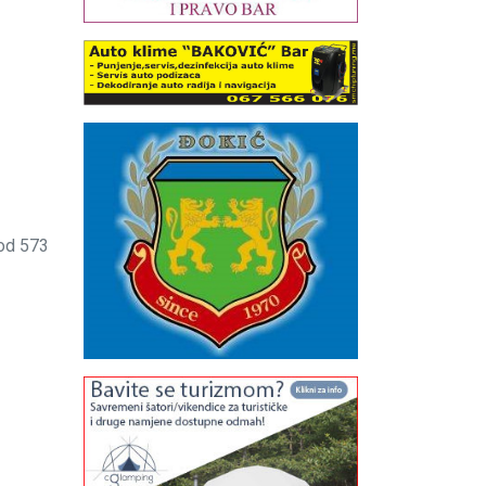
od 573