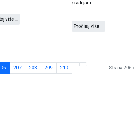
gradnjom.
taj više …
Pročitaj više …
206
207
208
209
210
Strana 206 