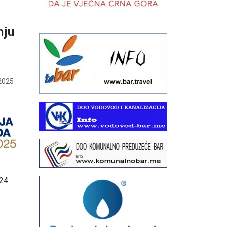
nju
2025
24.