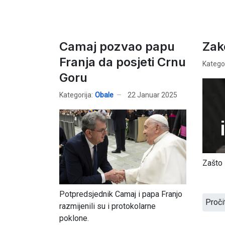
Camaj pozvao papu
Zak
Franja da posjeti Crnu
Kategor
Goru
Kategorija:
Obale
22 Januar 2025
Zašto 
Potpredsjednik Camaj i papa Franjo
Proči
razmijenili su i protokolarne
poklone.