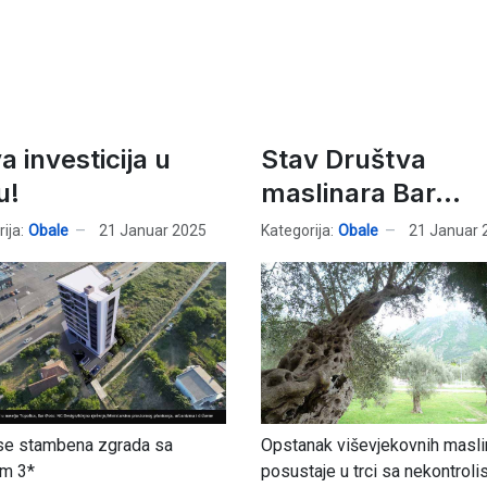
 investicija u
Stav Društva
u!
maslinara Bar...
ija:
Obale
21 Januar 2025
Kategorija:
Obale
21 Januar 
 se stambena zgrada sa
Opstanak viševjekovnih masli
om 3*
posustaje u trci sa nekontrol