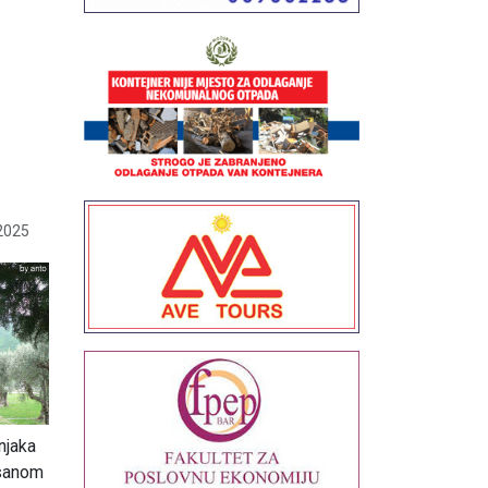
2025
njaka
isanom