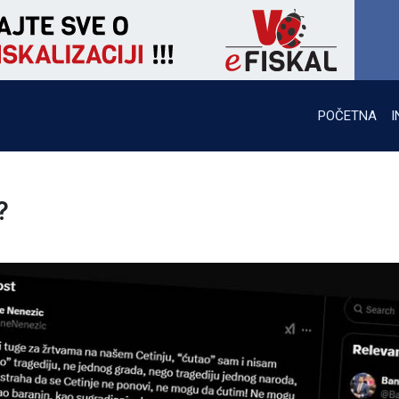
POČETNA
I
?