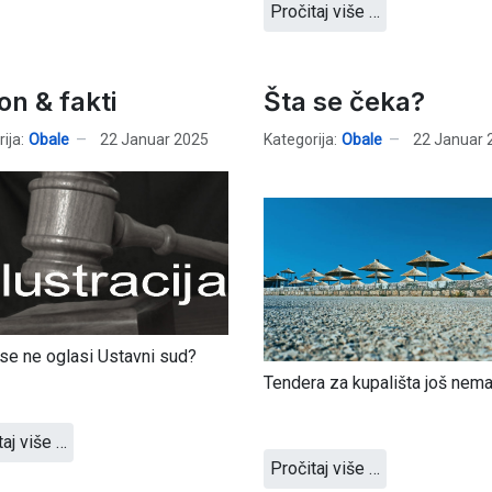
Pročitaj više …
on & fakti
Šta se čeka?
ija:
Obale
22 Januar 2025
Kategorija:
Obale
22 Januar 
se ne oglasi Ustavni sud?
Tendera za kupališta još nem
taj više …
Pročitaj više …