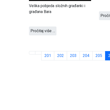
Velika pobjeda složnih građanki i
građana Bara
Proči
Pročitaj više …
201
202
203
204
205