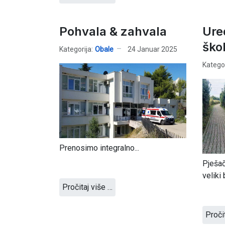
Pohvala & zahvala
Ure
ško
Kategorija:
Obale
24 Januar 2025
Kategor
Prenosimo integralno...
Pješač
veliki 
Pročitaj više …
Proči