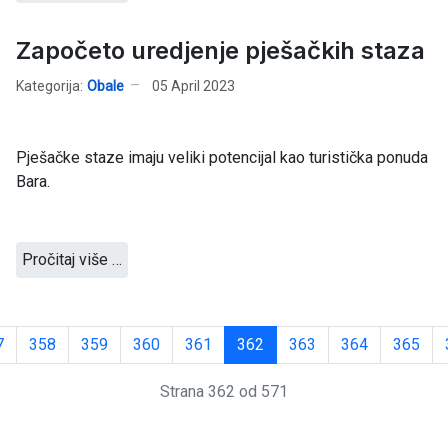
Započeto uredjenje pješačkih staza
Kategorija:
Obale
05 April 2023
Pješačke staze imaju veliki potencijal kao turistička ponuda
Bara.
Pročitaj više …
7
358
359
360
361
362
363
364
365
Strana 362 od 571