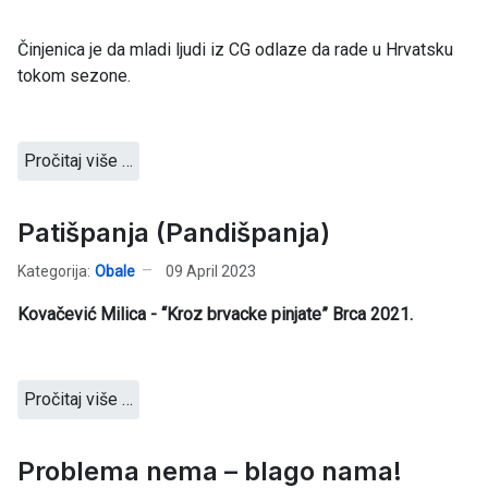
Činjenica je da mladi ljudi iz CG odlaze da rade u Hrvatsku
tokom sezone.
Pročitaj više …
Patišpanja (Pandišpanja)
Kategorija:
Obale
09 April 2023
Kovačević Milica - “Kroz brvacke pinjate” Brca 2021.
Pročitaj više …
Problema nema – blago nama!