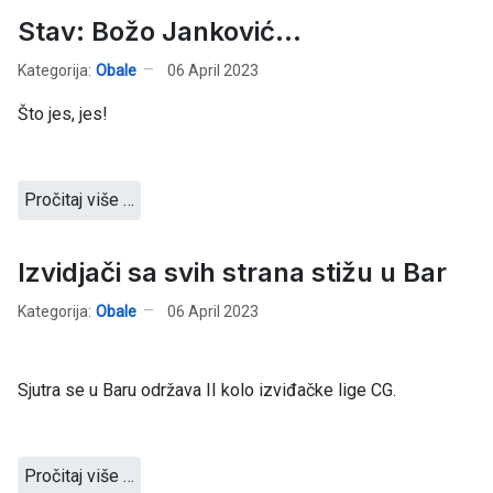
Stav: Božo Janković...
Kategorija:
Obale
06 April 2023
Što jes, jes!
Pročitaj više …
Izvidjači sa svih strana stižu u Bar
Kategorija:
Obale
06 April 2023
Sjutra se u Baru održava II kolo izviđačke lige CG.
Pročitaj više …