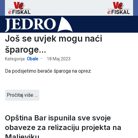
Još se uvjek mogu naći
šparoge...
Kategorija:
Obale
18 Maj 2023
Da podsjetimo berače šparoga na oprez.
Pročitaj više …
Opština Bar ispunila sve svoje
obaveze za relizaciju projekta na
Maljeviku