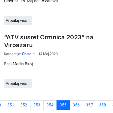
Četvrtak, 18. Maj od 18 časova.
Pročitaj više …
“ATV susret Crmnica 2023” na
Virpazaru
Kategorija:
Obale
14 Maj 2023
Bar, (Media Biro)
Pročitaj više …
0
351
352
353
354
355
356
357
358