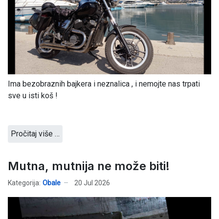
Ima bezobraznih bajkera i neznalica , i nemojte nas trpati
sve u isti koš !
Pročitaj više …
Mutna, mutnija ne može biti!
Kategorija:
Obale
20 Jul 2026