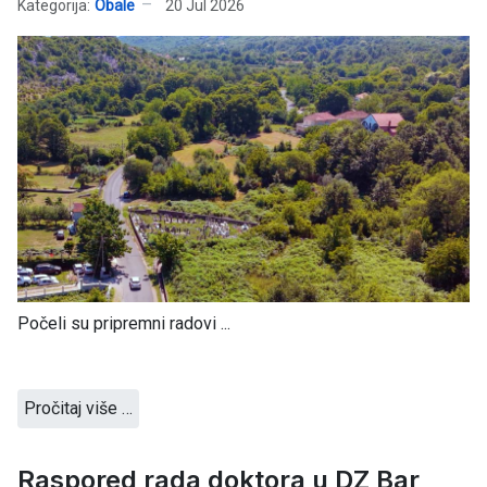
Kategorija:
Obale
20 Jul 2026
Počeli su pripremni radovi ...
Pročitaj više …
Raspored rada doktora u DZ Bar