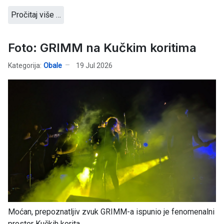
Pročitaj više …
Foto: GRIMM na Kučkim koritima
Kategorija:
Obale
19 Jul 2026
Moćan, prepoznatljiv zvuk GRIMM-a ispunio je fenomenalni
prostor Kučkih korita...