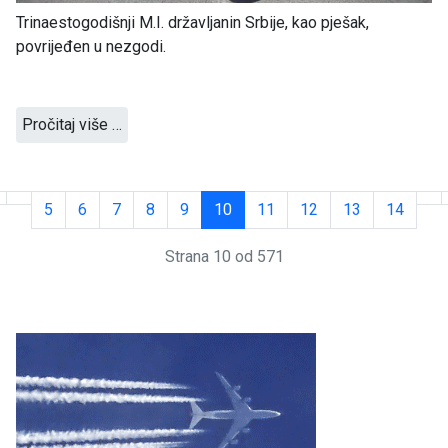
Trinaestogodišnji M.I. državljanin Srbije, kao pješak,
povrijeđen u nezgodi.
Pročitaj više …
5
6
7
8
9
10
11
12
13
14
Strana 10 od 571