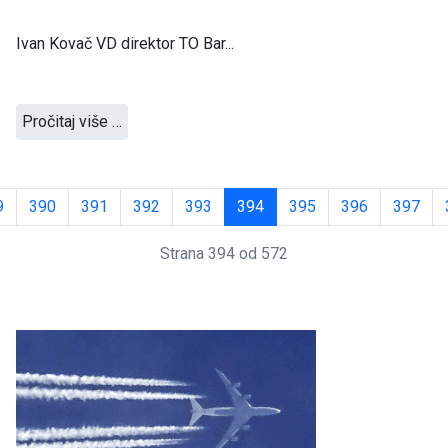
Ivan Kovač VD direktor TO Bar...
Pročitaj više …
9
390
391
392
393
394
395
396
397
Strana 394 od 572