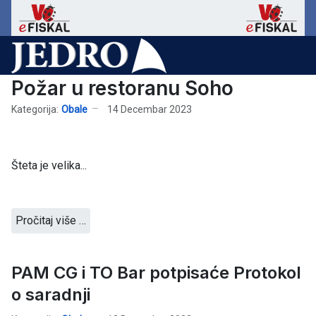
Požar u restoranu Soho
Kategorija:
Obale
14 Decembar 2023
Šteta je velika...
Pročitaj više …
PAM CG i TO Bar potpisaće Protokol
o saradnji