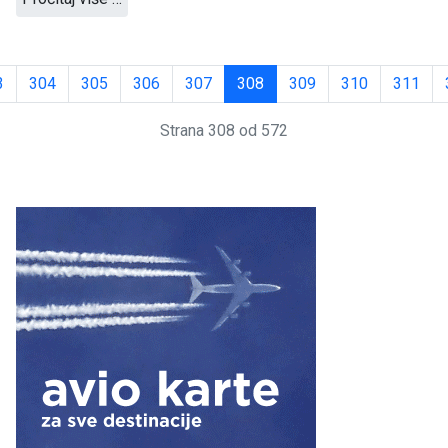
3
304
305
306
307
308
309
310
311
Strana 308 od 572