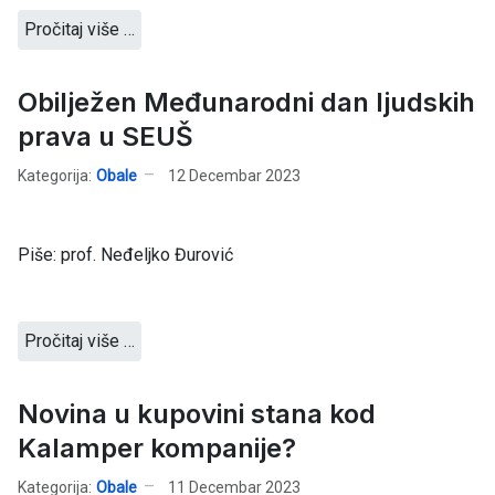
Pročitaj više …
Obilježen Međunarodni dan ljudskih
prava u SEUŠ
Kategorija:
Obale
12 Decembar 2023
Piše: prof. Neđeljko Đurović
Pročitaj više …
Novina u kupovini stana kod
Kalamper kompanije?
Kategorija:
Obale
11 Decembar 2023