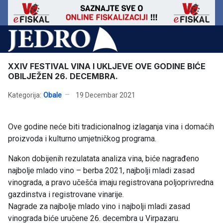
XXIV FESTIVAL VINA I UKLJEVE OVE GODINE BIĆE
OBILJEŽEN 26. DECEMBRA.
Kategorija:
Obale
19 Decembar 2021
Ove godine neće biti tradicionalnog izlaganja vina i domaćih
proizvoda i kulturno umjetničkog programa.
Nakon dobijenih rezulatata analiza vina, biće nagrađeno
najbolje mlado vino – berba 2021, najbolji mladi zasad
vinograda, a pravo učešća imaju registrovana poljoprivredna
gazdinstva i registrovane vinarije.
Nagrade za najbolje mlado vino i najbolji mladi zasad
vinograda biće uručene 26. decembra u Virpazaru.