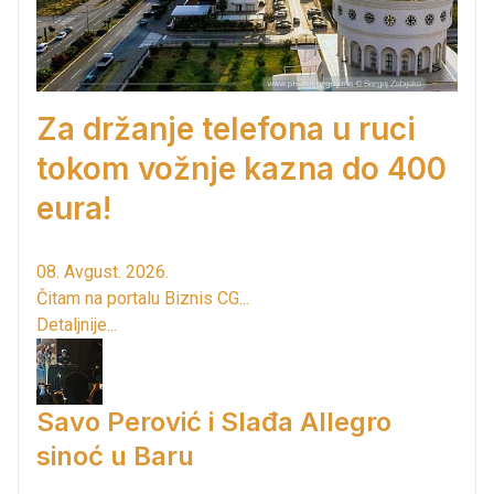
Za držanje telefona u ruci
tokom vožnje kazna do 400
eura!
08. Avgust. 2026.
Čitam na portalu Biznis CG...
Detaljnije...
Savo Perović i Slađa Allegro
sinoć u Baru