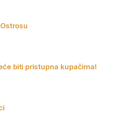
 Ostrosu
eće biti pristupna kupačima!
ci