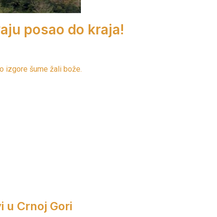
aju posao do kraja!
iko izgore šume žali bože.
i u Crnoj Gori