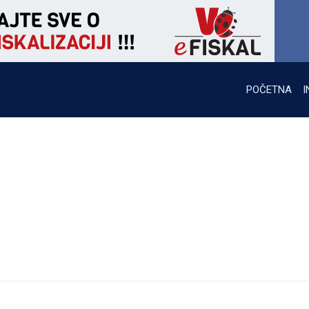
POČETNA
I