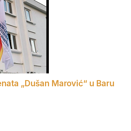
enata „Dušan Marović“ u Baru