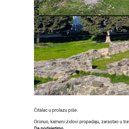
Čitalac u prolazu piše.
Oronuo, kameni zidovi propadaju, zarastao u trav
Da podsjetimo,