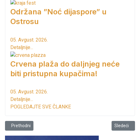
Održana ”Noć dijaspore” u
Ostrosu
05. Avgust. 2026.
Detaljnije...
Crvena plaža do daljnjeg neće
biti pristupna kupačima!
05. Avgust. 2026.
Detaljnije...
POGLEDAJTE SVE ČLANKE
Prethodni članak: Dok vozovi idu......
Sledeći člana
Prethodni
Sledeći