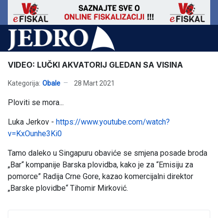
VIDEO: LUČKI AKVATORIJ GLEDAN SA VISINA
Kategorija:
Obale
28 Mart 2021
Ploviti se mora...
Luka Jerkov -
https://www.youtube.com/watch?
v=KxOunhe3Ki0
Tamo daleko u Singapuru obaviće se smjena posade broda
„Bar“ kompanije Barska plovidba, kako je za “Emisiju za
pomorce” Radija Crne Gore, kazao komercijalni direktor
„Barske plovidbe“ Tihomir Mirković.