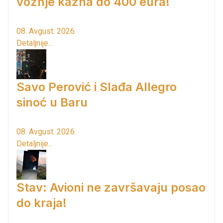
vožnje kazna do 400 eura!
08. Avgust. 2026.
Detaljnije...
Savo Perović i Slađa Allegro
sinoć u Baru
08. Avgust. 2026.
Detaljnije...
Stav: Avioni ne završavaju posao
do kraja!