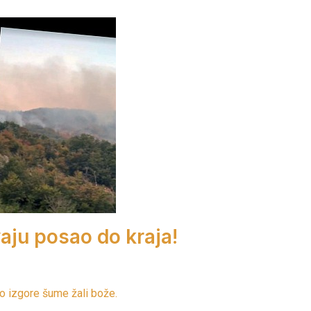
aju posao do kraja!
iko izgore šume žali bože.