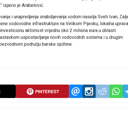
.” izjavio je Arabelović.
anja i unapredjenja snabdijevanja vodom naselja Sveti Ivan, Zalj
jene vodovodne infrastrukture na Velikom Pijesku, lokalna uprava
nvesticionu aktivnost vrijednu oko 2 miliona eura u oblasti
astavkom uspostavljanja novih vodovodnih sistema i u drugim
 bezvodnom području barske opštine.
R
PINTEREST