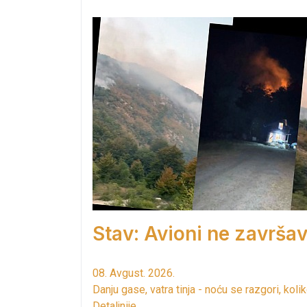
Stav: Avioni ne završav
08. Avgust. 2026.
Danju gase, vatra tinja - noću se razgori, kol
Detaljnije...