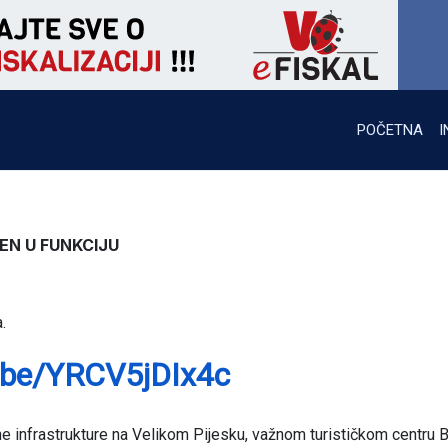
POČETNA
I
EN U FUNKCIJU
.
u.be/YRCV5jDIx4c
e infrastrukture na Velikom Pijesku, važnom turističkom centru B