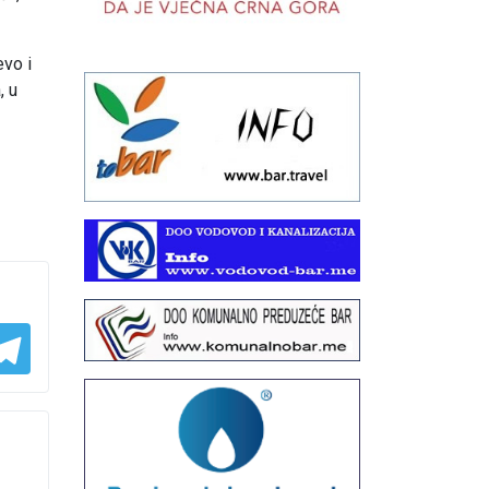
evo i
, u