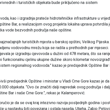
rivrednih i turističkih objekata bude priključeno na sistem
oda, kao i izgradnja prateće hidrotehničke infrastrukture u vrije
štine Bar, a realizacijom ovog projekta lokalna uprava potvrdila 
atka vode bezvodnih područja naše opštine.
jznačajnijih turističkih mjesta u barskoj opštini, Velikog Pijeska.
adjenu vodovodnu mrežu koja se radila u prethodnih par mjeseci.
evala je izgradnju cjevovoda u dužini od 478 metara, što sa ranij
ini funkcionalnu cjelinu ukupne dužine skoro kilometar novoizgra
istem regionalnog vodovoda.” kazao je predsjednik Opštine Bar
vši predsjednik Opštine i ministar u Vladi Crne Gore kazao je da
0.000 objekata. “Ovo će značiti dalji napredak ovog područja i dalj
tine Bar i naše Crne Gore.”, rekao je Kalamperović.
čio je da se ovaj kraj intezivno razvija posljednjih godina i pos
e u nastavku biti povezana i ostala naselja, Utjeha, Zabio Petović