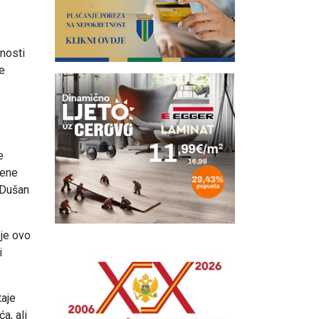
dnosti
je
e
đene
 Dušan
 je ovo
i
taje
a, ali