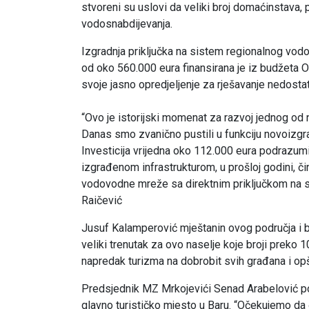
stvoreni su uslovi da veliki broj domaćinstava, p
vodosnabdijevanja.
Izgradnja priključka na sistem regionalnog vodov
od oko 560.000 eura finansirana je iz budžeta Op
svoje jasno opredjeljenje za rješavanje nedost
“Ovo je istorijski momenat za razvoj jednog od na
Danas smo zvanično pustili u funkciju novoizgr
Investicija vrijedna oko 112.000 eura podrazumij
izgrađenom infrastrukturom, u prošloj godini, č
vodovodne mreže sa direktnim priključkom na s
Raičević
Jusuf Kalamperović mještanin ovog područja i bi
veliki trenutak za ovo naselje koje broji preko 1
napredak turizma na dobrobit svih građana i opš
Predsjednik MZ Mrkojevići Senad Arabelović poru
glavno turističko mjesto u Baru. “Očekujemo da ć