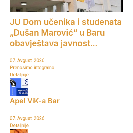
JU Dom učenika i studenata
„Dušan Marović“ u Baru
obavještava javnost...
07. Avgust. 2026.
Prenosimo integralno.
Detaljnije...
Apel ViK-a Bar
07. Avgust. 2026.
Detaljnije...