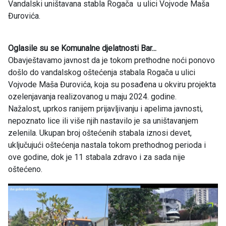
Vandalski uništavana stabla Rogača u ulici Vojvode Maša
Đurovića.
Oglasile su se Komunalne djelatnosti Bar...
Obavještavamo javnost da je tokom prethodne noći ponovo
došlo do vandalskog oštećenja stabala Rogača u ulici
Vojvode Maša Đurovića, koja su posađena u okviru projekta
ozelenjavanja realizovanog u maju 2024. godine.
Nažalost, uprkos ranijem prijavljivanju i apelima javnosti,
nepoznato lice ili više njih nastavilo je sa uništavanjem
zelenila. Ukupan broj oštećenih stabala iznosi devet,
uključujući oštećenja nastala tokom prethodnog perioda i
ove godine, dok je 11 stabala zdravo i za sada nije
oštećeno.