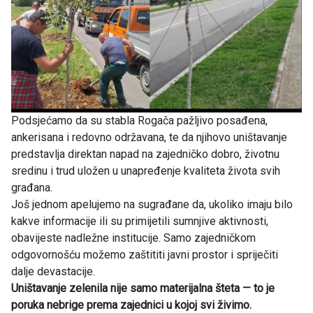
Podsjećamo da su stabla Rogača pažljivo posađena,
ankerisana i redovno održavana, te da njihovo uništavanje
predstavlja direktan napad na zajedničko dobro, životnu
sredinu i trud uložen u unapređenje kvaliteta života svih
građana.
Još jednom apelujemo na sugrađane da, ukoliko imaju bilo
kakve informacije ili su primijetili sumnjive aktivnosti,
obavijeste nadležne institucije. Samo zajedničkom
odgovornošću možemo zaštititi javni prostor i spriječiti
dalje devastacije.
Uništavanje zelenila nije samo materijalna šteta — to je
poruka nebrige prema zajednici u kojoj svi živimo.