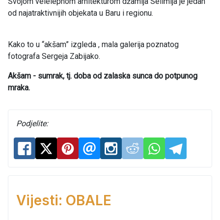
Svojom velelepnom arhitekturom džamija Selimija je jedan
od najatraktivnijih objekata u Baru i regionu.
Kako to u “akšam” izgleda , mala galerija poznatog
fotografa Sergeja Zabijako.
Akšam - sumrak, tj. doba od zalaska sunca do potpunog
mraka.
Podjelite:
Vijesti: OBALE