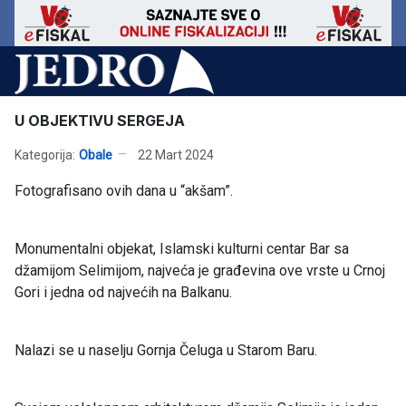
U OBJEKTIVU SERGEJA
Kategorija:
Obale
22 Mart 2024
Fotografisano ovih dana u “akšam”.
Monumentalni objekat, Islamski kulturni centar Bar sa
džamijom Selimijom, najveća je građevina ove vrste u Crnoj
Gori i jedna od najvećih na Balkanu.
Nalazi se u naselju Gornja Čeluga u Starom Baru.