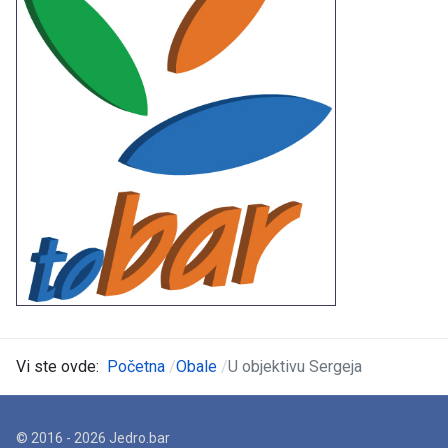
Vi ste ovde:
Početna
Obale
U objektivu Sergeja
© 2016 - 2026 Jedro.bar