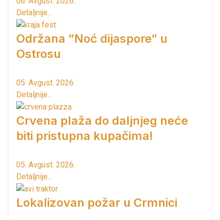
06. Avgust. 2026.
Detaljnije...
Održana ”Noć dijaspore” u
Ostrosu
05. Avgust. 2026.
Detaljnije...
Crvena plaža do daljnjeg neće
biti pristupna kupačima!
05. Avgust. 2026.
Detaljnije...
Lokalizovan požar u Crmnici