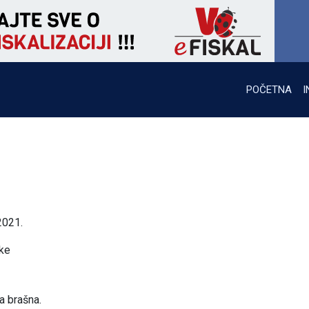
POČETNA
I
2021.
nke
a brašna.