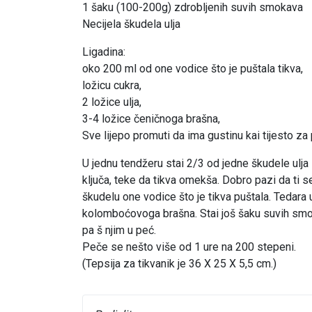
1 šaku (100-200g) zdrobljenih suvih smokava
Necijela škudela ulja
Ligadina:
oko 200 ml od one vodice što je puštala tikva,
ložicu cukra,
2 ložice ulja,
3-4 ložice čeničnoga brašna,
Sve lijepo promuti da ima gustinu kai tijesto za 
U jednu tendžeru stai 2/3 od jedne škudele ulja 
ključa, teke da tikva omekša. Dobro pazi da ti se
škudelu one vodice što je tikva puštala. Tedara 
kolomboćovoga brašna. Stai još šaku suvih smoka
pa š njim u peć.
Peče se nešto više od 1 ure na 200 stepeni.
(Tepsija za tikvanik je 36 X 25 X 5,5 cm.)