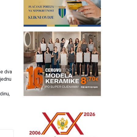
ne dva
 jednu
dinu,