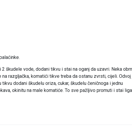
palaćinke.
i 2 škudele vode, dodani tikvu i stai na oganj da uzavri. Neka obr
 na razgljačka, komatići tikve treba da ostanu zvrsti, cijeli. Odvoj
u tikvu dodani škudelu oriza, cukar, škudelu čeničnoga i jednu
va, okinitu na male komatiće. To sve pažljivo promuti i stai liga