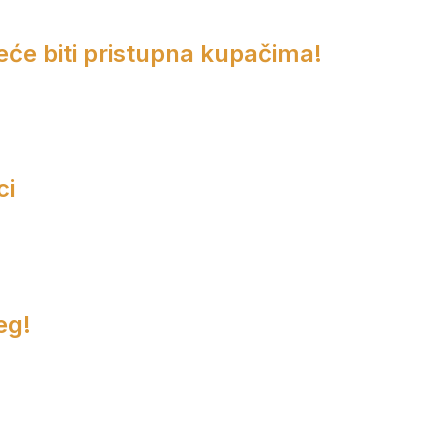
eće biti pristupna kupačima!
ci
eg!