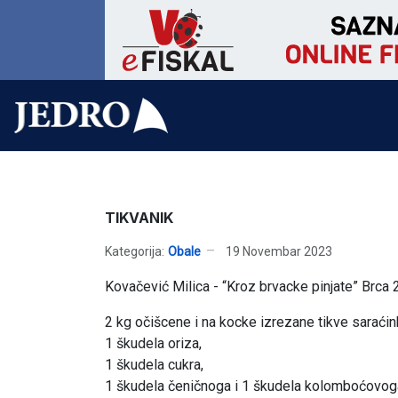
TIKVANIK
Kategorija:
Obale
19 Novembar 2023
Kovačević Milica - “Kroz brvacke pinjate” Brca 
2 kg očišcene i na kocke izrezane tikve saraći
1 škudela oriza,
1 škudela cukra,
1 škudela čeničnoga i 1 škudela kolomboćovog