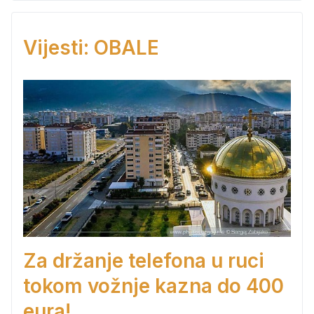
Vijesti: OBALE
Za držanje telefona u ruci
tokom vožnje kazna do 400
eura!