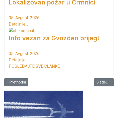
Lokalizovan požar u Crmnici
05. Avgust. 2026.
Detaljnije...
Info vezan za Gvozden brijeg!
05. Avgust. 2026.
Detaljnije...
POGLEDAJTE SVE ČLANKE
Prethodni članak: Podaci Monstata pokazuju – dobro je!
Sledeći član
Prethodni
Sledeći