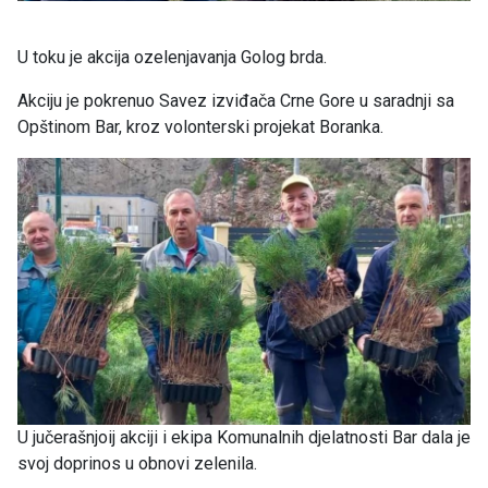
U toku je akcija ozelenjavanja Golog brda.
Akciju je pokrenuo Savez izviđača Crne Gore u saradnji sa
Opštinom Bar, kroz volonterski projekat Boranka.
U jučerašnjoij akciji i ekipa Komunalnih djelatnosti Bar dala je
svoj doprinos u obnovi zelenila.