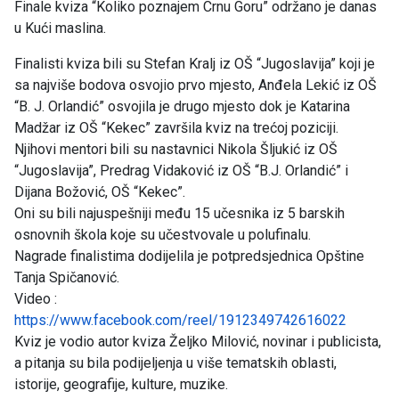
Finale kviza “Koliko poznajem Crnu Goru” održano je danas
u Kući maslina.
Finalisti kviza bili su Stefan Kralj iz OŠ “Jugoslavija” koji je
sa najviše bodova osvojio prvo mjesto, Anđela Lekić iz OŠ
“B. J. Orlandić” osvojila je drugo mjesto dok je Katarina
Madžar iz OŠ “Kekec” završila kviz na trećoj poziciji.
Njihovi mentori bili su nastavnici Nikola Šljukić iz OŠ
“Jugoslavija”, Predrag Vidaković iz OŠ “B.J. Orlandić” i
Dijana Božović, OŠ “Kekec”.
Oni su bili najuspešniji među 15 učesnika iz 5 barskih
osnovnih škola koje su učestvovale u polufinalu.
Nagrade finalistima dodijelila je potpredsjednica Opštine
Tanja Spičanović.
Video :
https://www.facebook.com/reel/1912349742616022
Kviz je vodio autor kviza Željko Milović, novinar i publicista,
a pitanja su bila podijeljenja u više tematskih oblasti,
istorije, geografije, kulture, muzike.