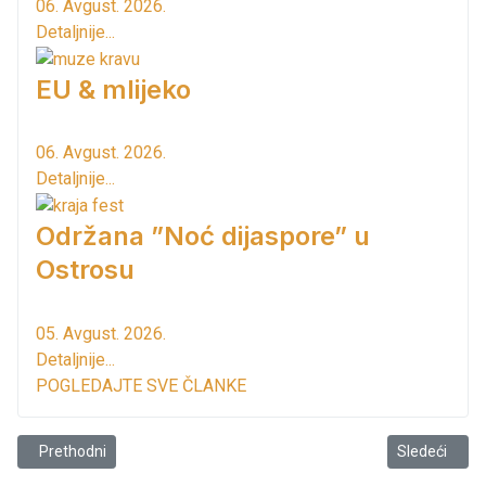
06. Avgust. 2026.
Detaljnije...
EU & mlijeko
06. Avgust. 2026.
Detaljnije...
Održana ”Noć dijaspore” u
Ostrosu
05. Avgust. 2026.
Detaljnije...
POGLEDAJTE SVE ČLANKE
Prethodni članak: Novo u Baru!
Sledeći člana
Prethodni
Sledeći