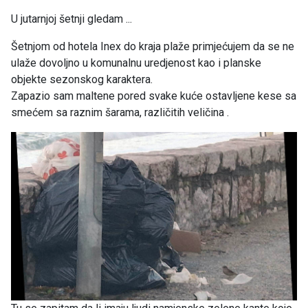
U jutarnjoj šetnji gledam ...
Šetnjom od hotela Inex do kraja plaže primjećujem da se ne
ulaže dovoljno u komunalnu uredjenost kao i planske
objekte sezonskog karaktera.
Zapazio sam maltene pored svake kuće ostavljene kese sa
smećem sa raznim šarama, različitih veličina .