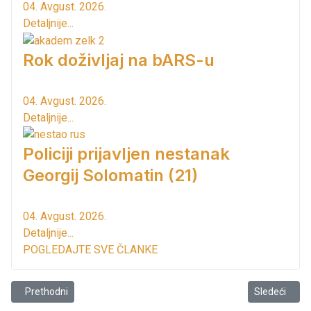
04. Avgust. 2026.
Detaljnije...
Rok doživljaj na bARS-u
04. Avgust. 2026.
Detaljnije...
Policiji prijavljen nestanak
Georgij Solomatin (21)
04. Avgust. 2026.
Detaljnije...
POGLEDAJTE SVE ČLANKE
Prethodni članak: Od danas skuplje gorivo
Sledeći član
Prethodni
Sledeći