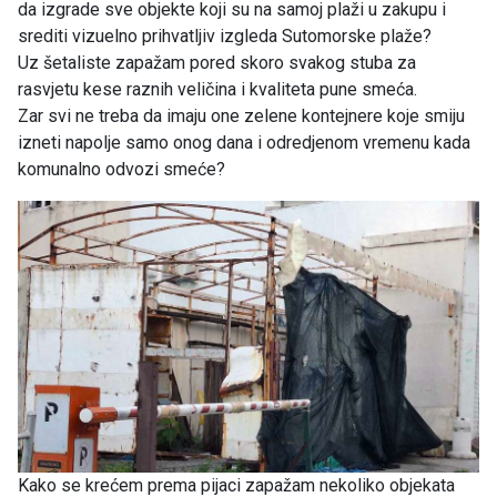
da izgrade sve objekte koji su na samoj plaži u zakupu i
srediti vizuelno prihvatljiv izgleda Sutomorske plaže?
Uz šetaliste zapažam pored skoro svakog stuba za
rasvjetu kese raznih veličina i kvaliteta pune smeća.
Zar svi ne treba da imaju one zelene kontejnere koje smiju
izneti napolje samo onog dana i odredjenom vremenu kada
komunalno odvozi smeće?
Kako se krećem prema pijaci zapažam nekoliko objekata