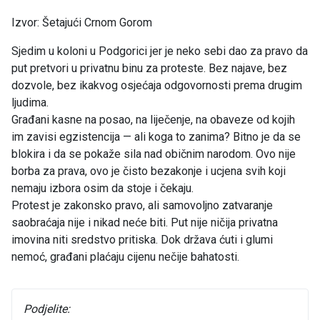
Izvor: Šetajući Crnom Gorom
Sjedim u koloni u Podgorici jer je neko sebi dao za pravo da
put pretvori u privatnu binu za proteste. Bez najave, bez
dozvole, bez ikakvog osjećaja odgovornosti prema drugim
ljudima.
Građani kasne na posao, na liječenje, na obaveze od kojih
im zavisi egzistencija — ali koga to zanima? Bitno je da se
blokira i da se pokaže sila nad običnim narodom. Ovo nije
borba za prava, ovo je čisto bezakonje i ucjena svih koji
nemaju izbora osim da stoje i čekaju.
Protest je zakonsko pravo, ali samovoljno zatvaranje
saobraćaja nije i nikad neće biti. Put nije ničija privatna
imovina niti sredstvo pritiska. Dok država ćuti i glumi
nemoć, građani plaćaju cijenu nečije bahatosti.
Podjelite: