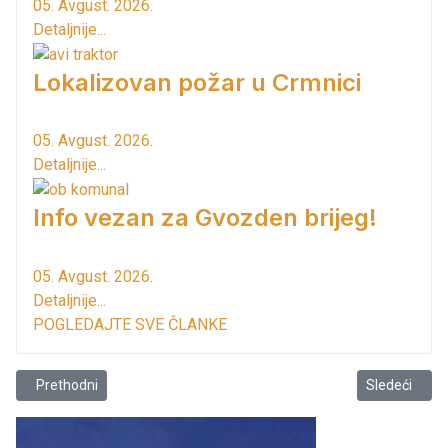
05. Avgust. 2026.
Detaljnije...
Lokalizovan požar u Crmnici
05. Avgust. 2026.
Detaljnije...
Info vezan za Gvozden brijeg!
05. Avgust. 2026.
Detaljnije...
POGLEDAJTE SVE ČLANKE
Prethodni članak: Opština Bar obavještava gradjane
Sledeći člana
Prethodni
Sledeći