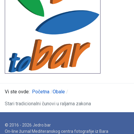
Vi ste ovde:
Početna
Obale
Stari tradicionalni čunovi u raljama zakona
© 2016 - 2026 Jedro.bar
On-line žurnal Mediteranskog centra fotografije iz Bara