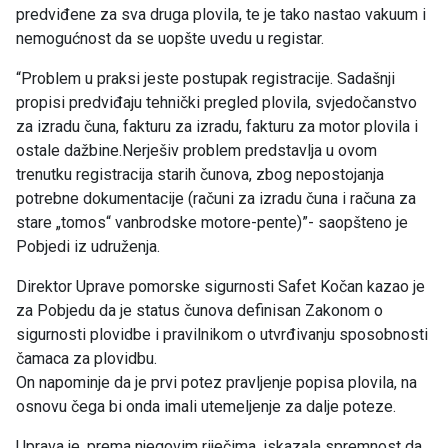
predviđene za sva druga plovila, te je tako nastao vakuum i
nemogućnost da se uopšte uvedu u registar.
“Problem u praksi jeste postupak registracije. Sadašnji
propisi predviđaju tehnički pregled plovila, svjedočanstvo
za izradu čuna, fakturu za izradu, fakturu za motor plovila i
ostale dažbine.Nerješiv problem predstavlja u ovom
trenutku registracija starih čunova, zbog nepostojanja
potrebne dokumentacije (računi za izradu čuna i računa za
stare „tomos“ vanbrodske motore-pente)”- saopšteno je
Pobjedi iz udruženja.
Direktor Uprave pomorske sigurnosti Safet Kočan kazao je
za Pobjedu da je status čunova definisan Zakonom o
sigurnosti plovidbe i pravilnikom o utvrđivanju sposobnosti
čamaca za plovidbu.
On napominje da je prvi potez pravljenje popisa plovila, na
osnovu čega bi onda imali utemeljenje za dalje poteze.
Uprava je, prema njegovim riječima, iskazala spremnost da