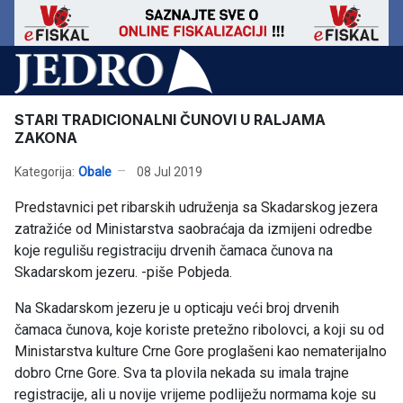
STARI TRADICIONALNI ČUNOVI U RALJAMA
ZAKONA
Kategorija:
Obale
08 Jul 2019
Predstavnici pet ribarskih udruženja sa Skadarskog jezera
zatražiće od Ministarstva saobraćaja da izmijeni odredbe
koje regulišu registraciju drvenih čamaca čunova na
Skadarskom jezeru. -piše Pobjeda.
Na Skadarskom jezeru je u opticaju veći broj drvenih
čamaca čunova, koje koriste pretežno ribolovci, a koji su od
Ministarstva kulture Crne Gore proglašeni kao nematerijalno
dobro Crne Gore. Sva ta plovila nekada su imala trajne
registracije, ali u novije vrijeme podliježu normama koje su