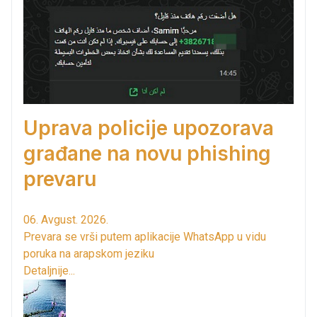
Uprava policije upozorava
građane na novu phishing
prevaru
06. Avgust. 2026.
Prevara se vrši putem aplikacije WhatsApp u vidu
poruka na arapskom jeziku
Detaljnije...