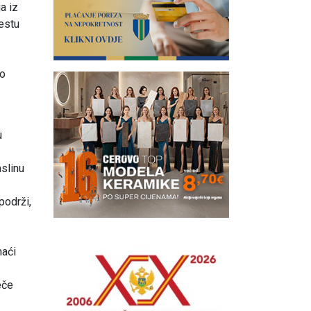
a iz
jestu
ko
u
slinu
podrži,
maći
eče