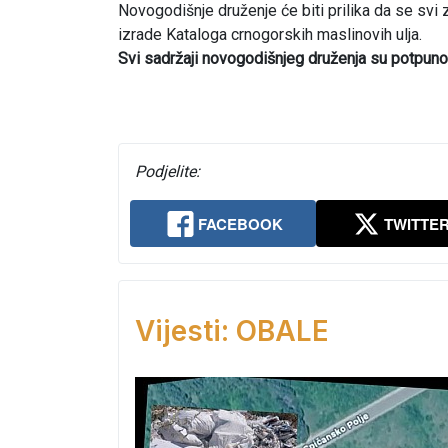
Novogodišnje druženje će biti prilika da se svi 
izrade Kataloga crnogorskih maslinovih ulja.
Svi sadržaji novogodišnjeg druženja su potpuno b
Podjelite:
FACEBOOK
TWITTE
Vijesti: OBALE