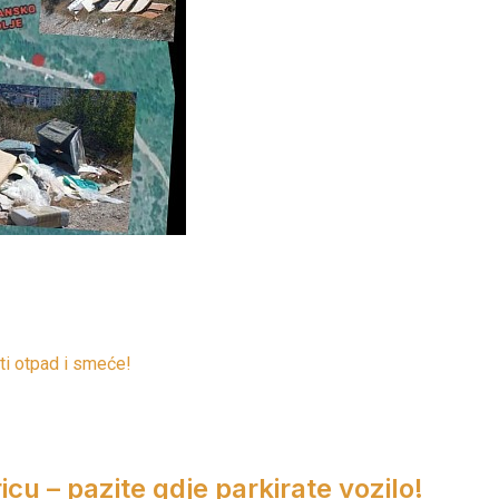
ti otpad i smeće!
cu – pazite gdje parkirate vozilo!