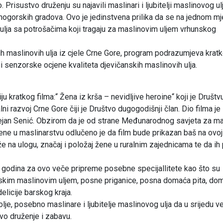
Prisustvo druženju su najavili maslinari i ljubitelji maslinovog ulj
crnogorskih gradova. Ovo je jedinstvena prilika da se na jednom m
ulja sa potrošačima koji tragaju za maslinovim uljem vrhunskog
 maslinovih ulja iz cjele Crne Gore, program podrazumjeva krat
 senzorske ocjene kvaliteta djevičanskih maslinovih ulja.
 kratkog filma:“ Žena iz krša – nevidljive heroine“ koji je Društv
i razvoj Crne Gore čiji je Društvo dugogodišnji član. Dio filma je
ejan Senić. Obzirom da je od strane Međunarodnog savjeta za ma
ne u maslinarstvu odlučeno je da film bude prikazan baš na ovoj
aže na ulogu, značaj i položaj žene u ruralnim zajednicama te da ih 
h godina za ovo veče pripreme posebne specijallitete kao što su
skim maslinovim uljem, posne priganice, posna domaća pita, do
elicije barskog kraja.
je, posebno maslinare i ljubitelje maslinovog ulja da u srijedu v
vo druženje i zabavu.