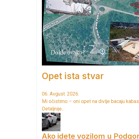
Opet ista stvar
06. Avgust. 2026.
Mi očistimo – oni opet na divlje bacaju kabas
Detaljnije...
Ako idete vozilom u Podgori