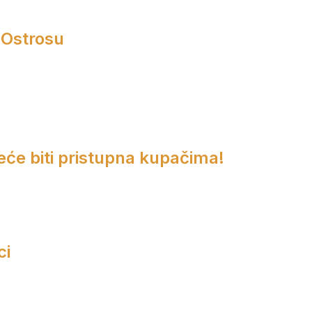
 Ostrosu
eće biti pristupna kupačima!
ci