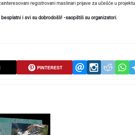
zainteresovani registrovani maslinari prijave za učešće u projektu
esplatni i svi su dobrodošli! -saopštili su organizatori.
R
PINTEREST