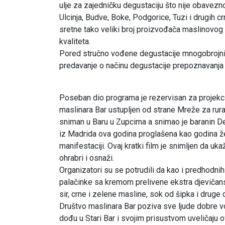
ulje za zajedničku degustaciju što nije obavezno. 
Ulcinja, Budve, Boke, Podgorice, Tuzi i drugih 
sretne tako veliki broj proizvođača maslinovog 
kvaliteta.
Pored stručno vođene degustacije mnogobrojnih
predavanje o načinu degustacije prepoznavanja i
Poseban dio programa je rezervisan za projekciju
maslinara Bar ustupljen od strane Mreže za ruraln
sniman u Baru u Zupcima a snimao je baranin D
iz Madrida ova godina proglašena kao godina že
manifestaciji. Ovaj kratki film je snimljen da uk
ohrabri i osnaži.
Organizatori su se potrudili da kao i predhodni
palačinke sa kremom prelivene ekstra djevičan
sir, crne i zelene masline, sok od šipka i druge d
Društvo maslinara Bar poziva sve ljude dobre vol
dođu u Stari Bar i svojim prisustvom uveličaju o