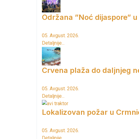
Održana ”Noć dijaspore” u
05. Avgust. 2026.
Detaljnije...
Crvena plaža do daljnjeg n
05. Avgust. 2026.
Detaljnije...
Lokalizovan požar u Crmni
05. Avgust. 2026.
Detaljnije...