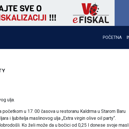
POČETNA
I
RTY
vog ulja.
sa početkom u 17. 00 časova u restoranu Kaldrma u Starom Baru
ra i ljubitelja maslinovog ulja „Extra virgin olive oil party“.
dobrodošli. Ko želi može da u bočici od 0,25 l donese svoje mas