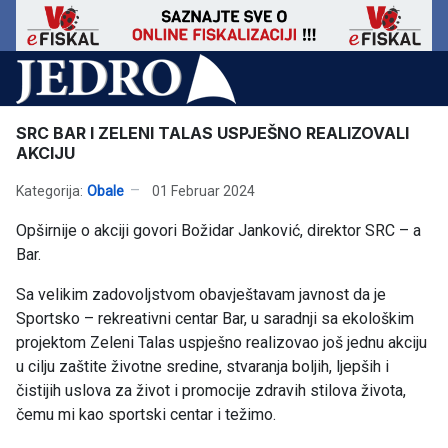
SRC BAR I ZELENI TALAS USPJEŠNO REALIZOVALI
AKCIJU
Kategorija:
Obale
01 Februar 2024
Opširnije o akciji govori Božidar Janković, direktor SRC – a
Bar.
Sa velikim zadovoljstvom obavještavam javnost da je
Sportsko – rekreativni centar Bar, u saradnji sa ekološkim
projektom Zeleni Talas uspješno realizovao još jednu akciju
u cilju zaštite životne sredine, stvaranja boljih, ljepših i
čistijih uslova za život i promocije zdravih stilova života,
čemu mi kao sportski centar i težimo.