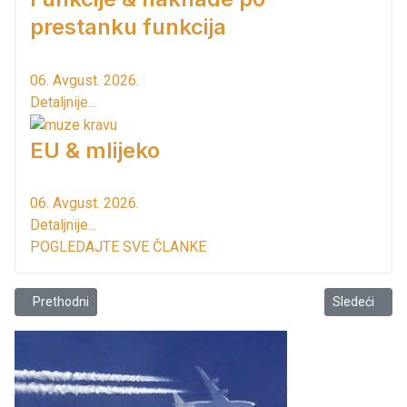
prestanku funkcija
06. Avgust. 2026.
Detaljnije...
EU & mlijeko
06. Avgust. 2026.
Detaljnije...
POGLEDAJTE SVE ČLANKE
Prethodni članak: Asfaltira se dio ulice Rista Lekića
Sledeći člana
Prethodni
Sledeći