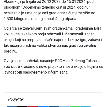
Akcija koja je trajala od 26.12.2023 do 15.01.2024. pod
sloganom “Dočekajmo zajedno čistiju 2024. godinu”
rezultirala je time da je naš grad danas čistiji za više od
1.500 kilograma raznog ambalažnog otpada.
Od srca se zahvaljujem svim građankama i građanima Bara
koji su se u velikom broju odazvali i učestvovali u našoj
akciji i koji su prepoznali naše napore da kroz igru, zabavu i
takmičenje uradimo veliku stvar za naš grad i za životnu
sredinu.
Ovo je samo početak saradnje SRC – a i Zelenog Talasa, a
već sjutra krećemo u nove projekte i nove akcije o kojima će
javnost biti blagovremeno informisana.
Podjelite: