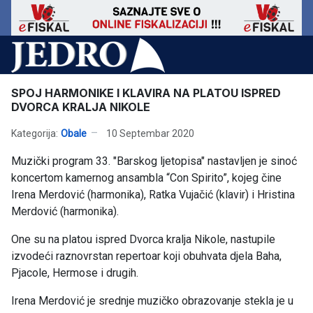
SPOJ HARMONIKE I KLAVIRA NA PLATOU ISPRED
DVORCA KRALJA NIKOLE
Kategorija:
Obale
10 Septembar 2020
Muzički program 33. "Barskog ljetopisa" nastavljen je sinoć
koncertom kamernog ansambla “Con Spirito”, kojeg čine
Irena Merdović (harmonika), Ratka Vujačić (klavir) i Hristina
Merdović (harmonika).
One su na platou ispred Dvorca kralja Nikole, nastupile
izvodeći raznovrstan repertoar koji obuhvata djela Baha,
Pjacole, Hermose i drugih.
Irena Merdović je srednje muzičko obrazovanje stekla je u