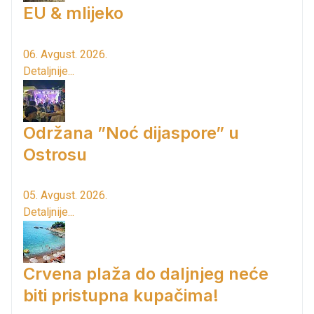
EU & mlijeko
06. Avgust. 2026.
Detaljnije...
Održana ”Noć dijaspore” u
Ostrosu
05. Avgust. 2026.
Detaljnije...
Crvena plaža do daljnjeg neće
biti pristupna kupačima!