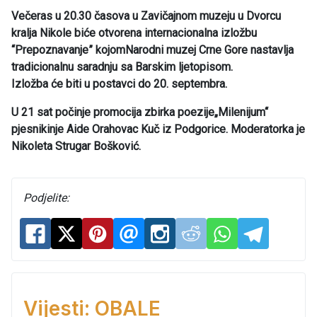
Večeras u 20.30 časova u Zavičajnom muzeju u Dvorcu
kralja Nikole biće otvorena internacionalna izložbu
“Prepoznavanje” kojomNarodni muzej Crne Gore nastavlja
tradicionalnu saradnju sa Barskim ljetopisom.
Izložba će biti u postavci do 20. septembra.
U 21 sat počinje promocija zbirka poezije„Milenijum“
pjesnikinje Aide Orahovac Kuč iz Podgorice. Moderatorka je
Nikoleta Strugar Bošković.
Podjelite:
Vijesti: OBALE