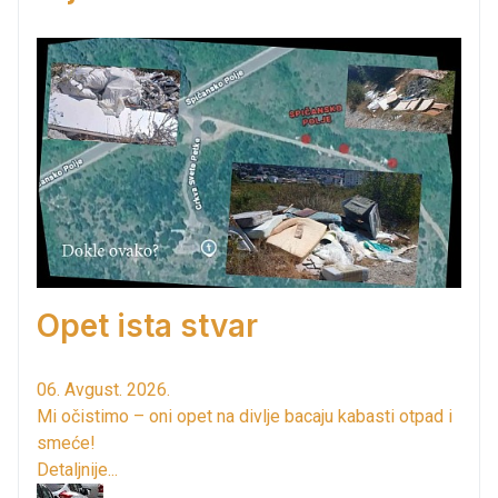
Opet ista stvar
06. Avgust. 2026.
Mi očistimo – oni opet na divlje bacaju kabasti otpad i
smeće!
Detaljnije...