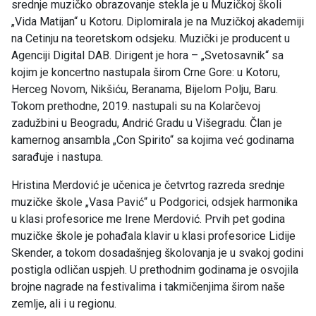
srednje muzičko obrazovanje stekla je u Muzičkoj školi
„Vida Matijan“ u Kotoru. Diplomirala je na Muzičkoj akademiji
na Cetinju na teoretskom odsjeku. Muzički je producent u
Agenciji Digital DAB. Dirigent je hora – „Svetosavnik“ sa
kojim je koncertno nastupala širom Crne Gore: u Kotoru,
Herceg Novom, Nikšiću, Beranama, Bijelom Polju, Baru.
Tokom prethodne, 2019. nastupali su na Kolarčevoj
zadužbini u Beogradu, Andrić Gradu u Višegradu. Član je
kamernog ansambla „Con Spirito“ sa kojima već godinama
sarađuje i nastupa.
Hristina Merdović je učenica je četvrtog razreda srednje
muzičke škole „Vasa Pavić“ u Podgorici, odsjek harmonika
u klasi profesorice me Irene Merdović. Prvih pet godina
muzičke škole je pohađala klavir u klasi profesorice Lidije
Skender, a tokom dosadašnjeg školovanja je u svakoj godini
postigla odličan uspjeh. U prethodnim godinama je osvojila
brojne nagrade na festivalima i takmičenjima širom naše
zemlje, ali i u regionu.