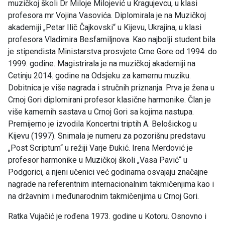
muzičkoj školi Dr Miloje Milojević u Kragujevcu, u klasi
profesora mr Vojina Vasovića. Diplomirala je na Muzičkoj
akademiji „Petar Ilič Čajkovski“ u Kijevu, Ukrajina, u klasi
profesora Vladimira Besfamiljnova. Kao najbolji student bila
je stipendista Ministarstva prosvjete Crne Gore od 1994. do
1999. godine. Magistrirala je na muzičkoj akademiji na
Cetinju 2014. godine na Odsjeku za kamernu muziku.
Dobitnica je više nagrada i stručnih priznanja. Prva je žena u
Crnoj Gori diplomirani profesor klasične harmonike. Član je
više kamernih sastava u Crnoj Gori sa kojima nastupa.
Premijerno je izvodila Koncertni triptih A. Belošickog u
Kijevu (1997). Snimala je numeru za pozorišnu predstavu
„Post Scriptum“ u režiji Varje Đukić. Irena Merdović je
profesor harmonike u Muzičkoj školi „Vasa Pavić“ u
Podgorici, a njeni učenici već godinama osvajaju značajne
nagrade na referentnim internacionalnim takmičenjima kao i
na državnim i međunarodnim takmičenjima u Crnoj Gori.
Ratka Vujačić je rođena 1973. godine u Kotoru. Osnovno i