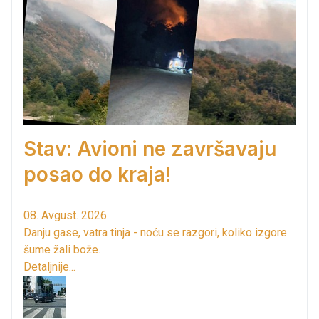
Stav: Avioni ne završavaju
posao do kraja!
08. Avgust. 2026.
Danju gase, vatra tinja - noću se razgori, koliko izgore
šume žali bože.
Detaljnije...