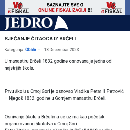
SJEĆANJE ČITAOCA IZ BRČELI
Kategorija:
Obale
18 Decembar 2023
U manastiru Brčeli 1832 godine osnovana je jedna od
najstrijih škola.
Prvu školu u Crnoj Gori je osnovao Vladika Petar II Petrović
– Njegoš 1832. godine u Gornjem manastiru Brčeli.
Osnivanje škole u Brčelima se uzima kao početak
organizovanog školstva u Crnoj Gori.