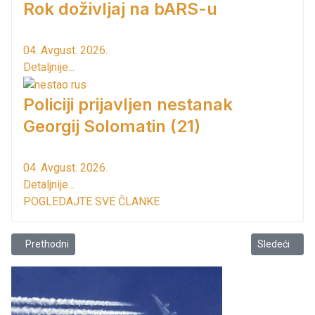
Rok doživljaj na bARS-u
04. Avgust. 2026.
Detaljnije...
Policiji prijavljen nestanak
Georgij Solomatin (21)
04. Avgust. 2026.
Detaljnije...
POGLEDAJTE SVE ČLANKE
Prethodni članak: Alen Efović - dvadeset godina primjer plemenitost
Sledeći člana
Prethodni
Sledeći