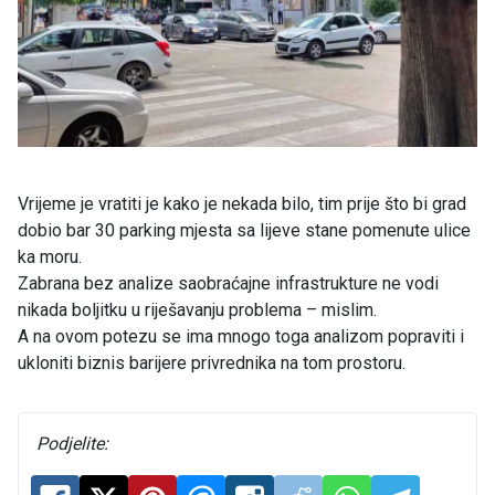
Vrijeme je vratiti je kako je nekada bilo, tim prije što bi grad
dobio bar 30 parking mjesta sa lijeve stane pomenute ulice
ka moru.
Zabrana bez analize saobraćajne infrastrukture ne vodi
nikada boljitku u riješavanju problema – mislim.
A na ovom potezu se ima mnogo toga analizom popraviti i
ukloniti biznis barijere privrednika na tom prostoru.
Podjelite: