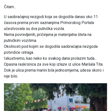
Čitam...
U saobraćajnoj nezgodi koja se dogodila danas oko 11
časova prema prvim saznanjima Primorskog Portala
učestvovala su dva putnička vozila.
Nema povredjenih, pričinjena je materijalna šteta na
putničkim vozilima.
Okolnosti pod kojim se dogodila saobraćajna nezgoda
potvrdiće istraga.
Iskustverno, kao neko ko svakog dana prolazim tuda...
Opasna raskrsnica za sve koji izlaze iz ulice Maršala Tita.
Dok je ulica prema marini bila jednosmjerna, udesa skoro i
nije bilo.