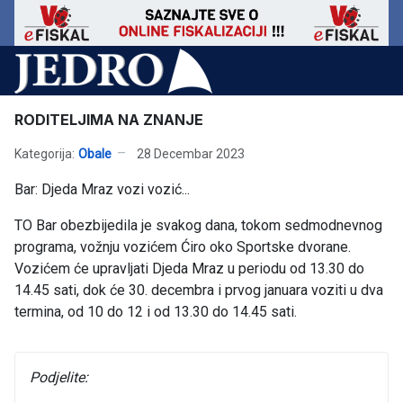
RODITELJIMA NA ZNANJE
Kategorija:
Obale
28 Decembar 2023
Bar: Djeda Mraz vozi vozić...
TO Bar obezbijedila je svakog dana, tokom sedmodnevnog
programa, vožnju vozićem Ćiro oko Sportske dvorane.
Vozićem će upravljati Djeda Mraz u periodu od 13.30 do
14.45 sati, dok će 30. decembra i prvog januara voziti u dva
termina, od 10 do 12 i od 13.30 do 14.45 sati.
Podjelite: