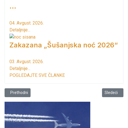
...
04. Avgust. 2026.
Detaljnije...
Zakazana „Šušanjska noć 2026“
03. Avgust. 2026.
Detaljnije...
POGLEDAJTE SVE ČLANKE
Prethodni članak: U susret Novoj!
Sledeći član
Prethodni
Sledeći