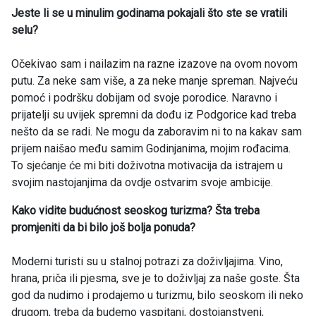
Jeste li se u minulim godinama pokajali što ste se vratili
selu?
Očekivao sam i nailazim na razne izazove na ovom novom
putu. Za neke sam više, a za neke manje spreman. Najveću
pomoć i podršku dobijam od svoje porodice. Naravno i
prijatelji su uvijek spremni da dođu iz Podgorice kad treba
nešto da se radi. Ne mogu da zaboravim ni to na kakav sam
prijem naišao među samim Godinjanima, mojim rođacima.
To sjećanje će mi biti doživotna motivacija da istrajem u
svojim nastojanjima da ovdje ostvarim svoje ambicije.
Kako vidite budućnost seoskog turizma? Šta treba
promjeniti da bi bilo još bolja ponuda?
Moderni turisti su u stalnoj potrazi za doživljajima. Vino,
hrana, priča ili pjesma, sve je to doživljaj za naše goste. Šta
god da nudimo i prodajemo u turizmu, bilo seoskom ili neko
drugom, treba da budemo vaspitani, dostojanstveni,