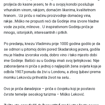
proljeća do kasne jeseni, te ih u svojoj konobi poslužuje
vrhunskim vinom, rakijom, domaćim likerima, kvalitetnom
hranom... Uz priču o načinu proizvodnje domaćeg vina,
rakije...Miško ne propusti reći da Godinje ima izvore hladne
vode za piće, mlinove... U inspirativnom Godinju priča je
mnogo, istorijskih, interesantnih i pitkih.
Po predanju, knezu Vladimiru prije 1000 godina godilo je da
se odmori u pitomoj dolini pored Skadarskog jezera, godila
mu je hladna izvorska voda, dobro vino i tako mjesto dobi
ime Godinje. Balšići su u Godinju imali svoj ljetnjikovac. Nije
zaboravljena ni priča o jednoj o najljepših žena svijeta koja je
odbila 1907.ponudu da živi u Londonu, a zbog ljubavi prema
momku Lekoviću prihvatila život na selu...
Ovo je priča današnjice – priča o čovjeku koji je postavio
čvrste temelje seoskog turizma – Miško Leković.