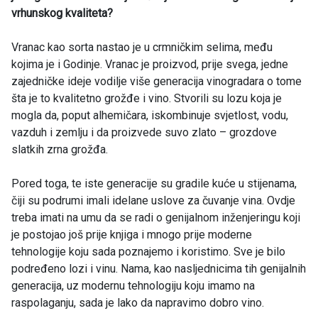
vrhunskog kvaliteta?
Vranac kao sorta nastao je u crmničkim selima, među
kojima je i Godinje. Vranac je proizvod, prije svega, jedne
zajedničke ideje vodilje više generacija vinogradara o tome
šta je to kvalitetno grožđe i vino. Stvorili su lozu koja je
mogla da, poput alhemičara, iskombinuje svjetlost, vodu,
vazduh i zemlju i da proizvede suvo zlato – grozdove
slatkih zrna grožđa.
Pored toga, te iste generacije su gradile kuće u stijenama,
čiji su podrumi imali idelane uslove za čuvanje vina. Ovdje
treba imati na umu da se radi o genijalnom inženjeringu koji
je postojao još prije knjiga i mnogo prije moderne
tehnologije koju sada poznajemo i koristimo. Sve je bilo
podređeno lozi i vinu. Nama, kao nasljednicima tih genijalnih
generacija, uz modernu tehnologiju koju imamo na
raspolaganju, sada je lako da napravimo dobro vino.