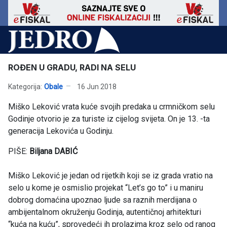
ROĐEN U GRADU, RADI NA SELU
Kategorija:
Obale
16 Jun 2018
Miško Leković vrata kuće svojih predaka u crmničkom selu
Godinje otvorio je za turiste iz cijelog svijeta. On je 13. -ta
generacija Lekovića u Godinju.
PIŠE:
Biljana DABIĆ
Miško Leković je jedan od rijetkih koji se iz grada vratio na
selo u kome je osmislio projekat “Let’s go to” i u maniru
dobrog domaćina upoznao ljude sa raznih merdijana o
ambijentalnom okruženju Godinja, autentičnoj arhitekturi
“kuća na kuću”, sprovedeći ih prolazima kroz selo od ranog