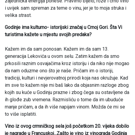
zajednička energija ponese. Pravimo bijelo, roze i crno vino
i uvijek sam spreman za teme o vinu, jer je to moja struka i
velika strast.
Godinje ima kulturno- istorijski značaj u Crnoj Gori. Šta Vi
turistima kažete u mjestu svojih predaka?
Kažem im da sam ponosan. Kažem im da sam 13.
generacija Lekovića u ovom selu. Zatim kažem da smo
prkosili raznim osvajačima kroz istoriju i da niko nije mogao
da nam oduzme ono što je naše. Pričam im o istoriji,
tradiciji, kulturi i nevjerovatnoj prirodi koja nas okružuje. Kad
im sve to kažem nije mi baš lako da objasnim razloge zbog
kojih su kuće u Godinju prazne i zbog čega su ostavljene da
ih glođe zub vremena. Razmisliću o tome da im ubuduće
manje pričam, a da ih više napijam vinom. Možda će mi se
to više isplatiti.
Vino iz ovog crmničkog sela još početkom 20. vijeka dobilo
je nagrade u Francuskoj...Zašto je vino iz vinograda Godinja