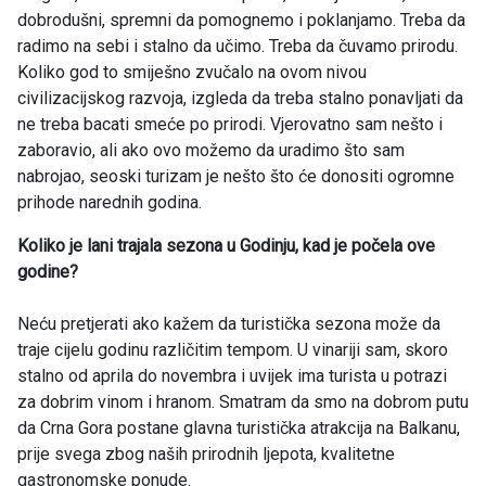
dobrodušni, spremni da pomognemo i poklanjamo. Treba da
radimo na sebi i stalno da učimo. Treba da čuvamo prirodu.
Koliko god to smiješno zvučalo na ovom nivou
civilizacijskog razvoja, izgleda da treba stalno ponavljati da
ne treba bacati smeće po prirodi. Vjerovatno sam nešto i
zaboravio, ali ako ovo možemo da uradimo što sam
nabrojao, seoski turizam je nešto što će donositi ogromne
prihode narednih godina.
Koliko je lani trajala sezona u Godinju, kad je počela ove
godine?
Neću pretjerati ako kažem da turistička sezona može da
traje cijelu godinu različitim tempom. U vinariji sam, skoro
stalno od aprila do novembra i uvijek ima turista u potrazi
za dobrim vinom i hranom. Smatram da smo na dobrom putu
da Crna Gora postane glavna turistička atrakcija na Balkanu,
prije svega zbog naših prirodnih ljepota, kvalitetne
gastronomske ponude.