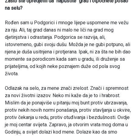
Zašto ste opredjelili da “napustite“ grad i otpočnete posao
na selu?
Rođen sam u Podgorici i mnoge lijepe uspomene me vežu
za nju. Ali, taj grad danas ni malo ne liči na grad mog
djetinjstva i odrastanja. Podgorica se razvija, ali,
istovremeno, gubi svoju dušu. Možda je ne gubi potpuno, ali
njena je duša usitnjena i protjerana. Ipak, ni za šta ne bih dao
momente sa porodicom kada sam u gradu, ili druženje sa
prijateljima, od kojih neke poznajem duže od pola svog
života.
Odlazak na selo, za mene znači zrelost. Znači i spremnost
za novi životni izazov. Neko mi kaže da je to i hrabrost.
Mislim da je ponajviše u pitanju moj bunt protiv ubrzavanja,
protiv nekih novih normi ponašanja, protiv stavljanja u okvire,
protiv čekanja u redu, protiv otuđivanja i bezdušnosti. Ovdje
je moj centar svijeta. Zapravo, ja otvorim vrata mog doma u
Godinju, a svijet dolazi kod mene. Dolaze kao da smo