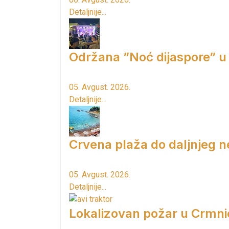
Detaljnije...
Održana ”Noć dijaspore” u
05. Avgust. 2026.
Detaljnije...
Crvena plaža do daljnjeg n
05. Avgust. 2026.
Detaljnije...
Lokalizovan požar u Crmni