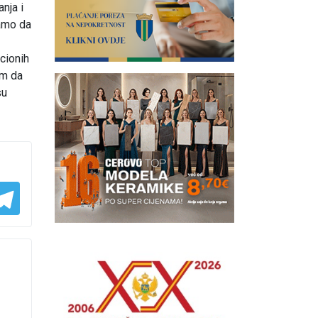
nja i
ramo da
cionih
am da
su