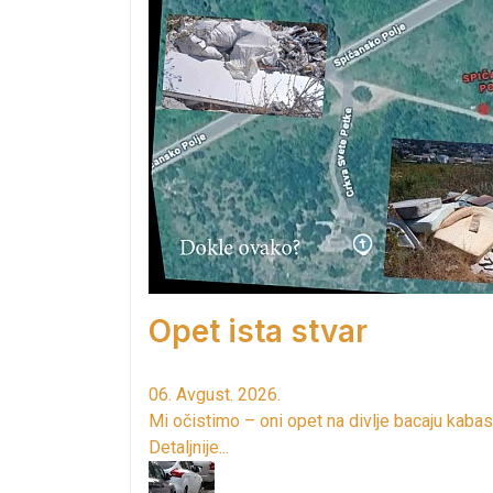
Opet ista stvar
06. Avgust. 2026.
Mi očistimo – oni opet na divlje bacaju kabas
Detaljnije...