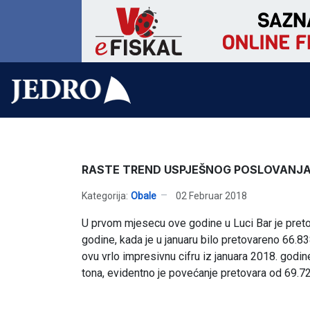
RASTE TREND USPJEŠNOG POSLOVANJ
Kategorija:
Obale
02 Februar 2018
U prvom mjesecu ove godine u Luci Bar je preto
godine, kada je u januaru bilo pretovareno 66.83
ovu vrlo impresivnu cifru iz januara 2018. god
tona, evidentno je povećanje pretovara od 69.72