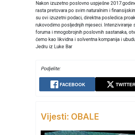
Nakon izuzetno poslovno uspješne 2017.godine
rasta pretovara po svim naturalnim i finansijs
su ovi izuzetni podaci, direktna posledica proa
rukovodimo posljednjih mjeseci. Intenziviranje 
foruma i mnogobrojnih poslovnih sastanaka, ot
ćemo kao likvidna i solventna kompanija i ubudu
Jedru iz Luke Bar
Podjelite:
FACEBOOK
TWITTE
Vijesti: OBALE