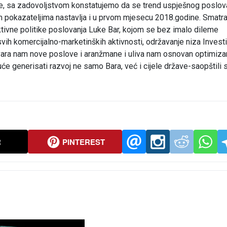
, sa zadovoljstvom konstatujemo da se trend uspješnog poslova
kim pokazateljima nastavlja i u prvom mjesecu 2018.godine. Smat
ktivne politike poslovanja Luke Bar, kojom se bez imalo dileme
svih komercijalno-marketinških aktivnosti, održavanje niza Investi
vara nam nove poslove i aranžmane i uliva nam osnovan optimiz
će generisati razvoj ne samo Bara, već i cijele države-saopštili 
R
PINTEREST