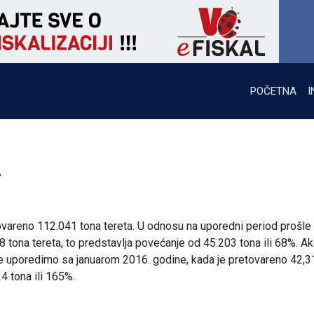
POČETNA
I
A
vareno 112.041 tona tereta. U odnosu na uporedni period prošle
8 tona tereta, to predstavlja povećanje od 45.203 tona ili 68%. A
ine uporedimo sa januarom 2016. godine, kada je pretovareno 42,3
4 tona ili 165%.