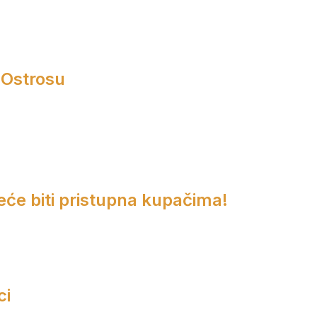
 Ostrosu
eće biti pristupna kupačima!
ci