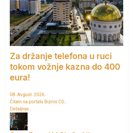
Za držanje telefona u ruci
tokom vožnje kazna do 400
eura!
08. Avgust. 2026.
Čitam na portalu Biznis CG...
Detaljnije...