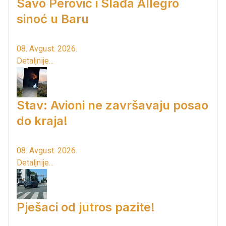
Savo Perović i Slađa Allegro
sinoć u Baru
08. Avgust. 2026.
Detaljnije...
Stav: Avioni ne završavaju posao
do kraja!
08. Avgust. 2026.
Detaljnije...
Pješaci od jutros pazite!