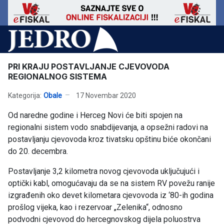
PRI KRAJU POSTAVLJANJE CJEVOVODA
REGIONALNOG SISTEMA
Kategorija:
Obale
17 Novembar 2020
Od naredne godine i Herceg Novi će biti spojen na
regionalni sistem vodo snabdijevanja, a opsežni radovi na
postavljanju cjevovoda kroz tivatsku opštinu biće okončani
do 20. decembra.
Postavljanje 3,2 kilometra novog cjevovoda uključujući i
optički kabl, omogućavaju da se na sistem RV povežu ranije
izgrađenih oko devet kilometara cjevovoda iz ‘80-ih godina
prošlog vijeka, kao i rezervoar „Zelenika“, odnosno
podvodni cjevovod do hercegnovskog dijela poluostrva