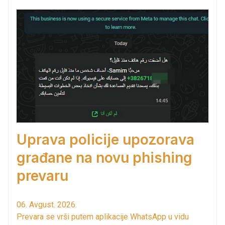
Uprava policije upozorava
građane na novu phishing
prevaru
06. Avgust. 2026.
Prevara se vrši putem aplikacije WhatsApp u vidu