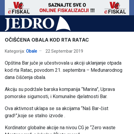
OČIŠĆENA OBALA KOD RTA RATAC
Kategorija:
Obale
22 Septembar 2019
Opština Bar juče je učestvovala u akciji uklanjanje otpada
kod rta Ratac, povodom 21. septembra – Međunarodnog
dana čišćenja obala.
Akciju su podržale barska kompanija “Marina”, Uprava
pomorske sigurnosti, i Komunalne djelatnosti Bar.
Ova aktivnost uklapa se sa akcijama “Naš Bar-čist
grad!”,koje se stalno izvode .
Kordinator globalne akcije na nivou CG je “Zero waste