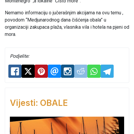
Montenegro” ,a lokalne “Čisto more”.
Nemamo informaciju o jučerašnjim akcijama na ovu temu ,
povodom “Medjunarodnog dana čišćenja obala” u
organizaciji zakupaca plaža, vlasnika vila i hotela na pjeni od
mora.
Podjelite:
Vijesti: OBALE