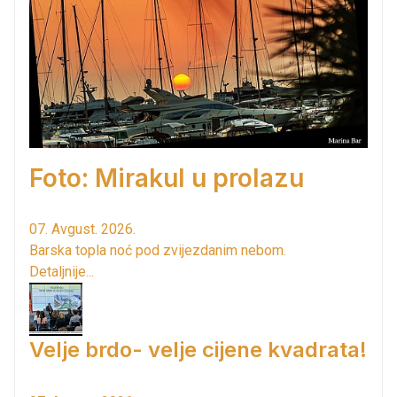
Foto: Mirakul u prolazu
07. Avgust. 2026.
Barska topla noć pod zvijezdanim nebom.
Detaljnije...
Velje brdo- velje cijene kvadrata!